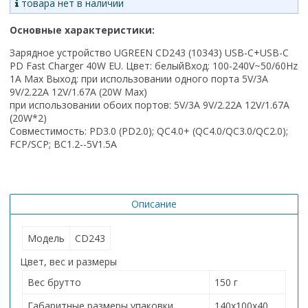
товара нет в наличии
Основные характеристики:
Зарядное устройство UGREEN CD243 (10343) USB-C+USB-C
PD Fast Charger 40W EU. Цвет: белый
Вход: 100-240V~50/60Hz
1A Max Выход: при использовании одного порта 5V/3A
9V/2.22A 12V/1.67A (20W Max)
при использовании обоих портов: 5V/3A 9V/2.22A 12V/1.67A
(20W*2)
Совместимость: PD3.0 (PD2.0); QC4.0+ (QC4.0/QC3.0/QC2.0);
FCP/SCP; BC1.2--5V1.5A
Описание
Модель
CD243
Цвет, вес и размеры
Вес брутто
150 г
Габаритные размеры упаковки
140х100х40