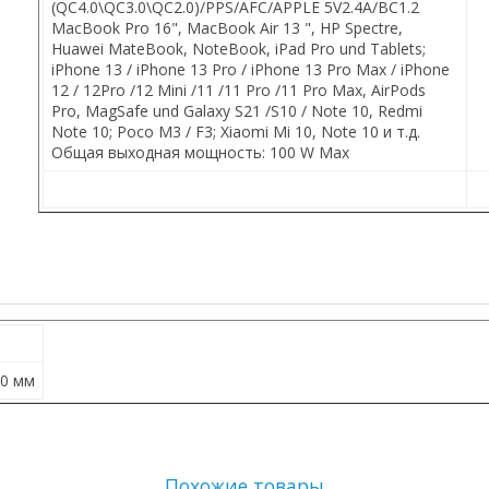
(
QC
4.0\
QC
3.0\
QC
2.0)/
PPS
/
AFC
/
APPLE
5
V
2.4
A
/
BC
1.2
MacBook Pro 16", MacBook Air 13 ", HP Spectre,
Huawei MateBook, NoteBook, iPad Pro und Tablets;
iPhone 13 / iPhone 13 Pro / iPhone 13 Pro Max / iPhone
12 / 12Pro /12 Mini /11 /11 Pro /11 Pro Max, AirPods
Pro, MagSafe und Galaxy S21 /S10 / Note 10, Redmi
Note 10; Poco M3 / F3; Xiaomi Mi 10, Note 10 и т.д.
Общая выходная мощность: 100
W
Max
90 мм
Похожие товары