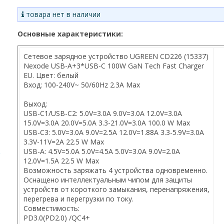
товара нет в наличии
Основные характеристики:
Сетевое зарядное устройство UGREEN CD226 (15337)
Nexode USB-A+3*USB-C 100W GaN Tech Fast Charger
EU. Цвет: белый
Вход: 100-240
V
~ 50/60
Hz
2.3
A
Max
Выход:
USB-C1/USB-C2: 5.0V=3.0A 9.0V=3.0A 12.0V=3.0A
15.0V=3.0A 20.0V=5.0A 3.3-21.0V=3.0A 100.0 W Max
USB-C3: 5.0V=3.0A 9.0V=2.5A 12.0V=1.88A 3.3-5.9V=3.0A
3.3V-11V=2A 22.5 W Max
USB-A: 4.5V=5.0A 5.0V=4.5A 5.0V=3.0A 9.0V=2.0A
12.0V=1.5A 22.5 W Max
Возможность заряжать 4 устройства одновременно.
Оснащено интеллектуальным чипом для защиты
устройств от короткого замыкания, перенапряжения,
перегрева и перегрузки по току.
Совместимость:
PD
3.0(
PD
2.0) /
QC
4+