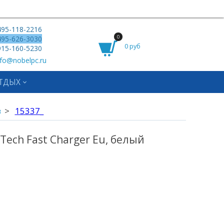
95-118-2216
0
95-626-3030
0 руб
15-160-5230
fo@nobelpc.ru
ТДЫХ
в
15337_
ech Fast Charger Eu, белый