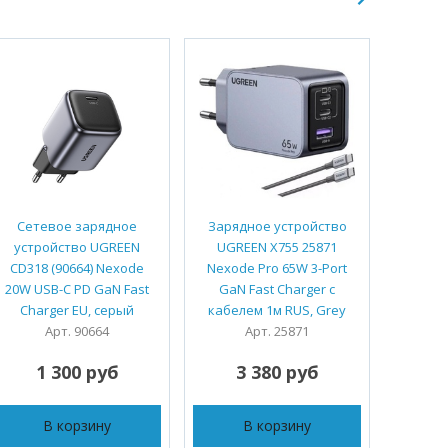
Сетевое зарядное
Зарядное устройство
Заряд
устройство UGREEN
UGREEN X755 25871
UGRE
CD318 (90664) Nexode
Nexode Pro 65W 3-Port
Nexod
20W USB-C PD GaN Fast
GaN Fast Charger с
A+2*USB
Charger EU, серый
кабелем 1м RUS, Grey
Charge
Арт. 90664
Арт. 25871
1 300 руб
3 380 руб
3
В корзину
В корзину