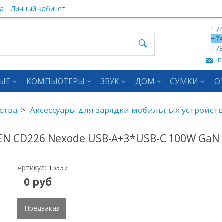
а
Личный кабинет
+74
+74
+79
in
ЫЕ
КОМПЬЮТЕРЫ
ЗВУК
ДОМ
СУМКИ
О
ства
Аксессуары для зарядки мобильных устройст
N CD226 Nexode USB-A+3*USB-C 100W GaN T
Артикул:
15337_
0 руб
Предзаказ