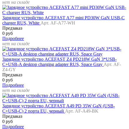
нет на складе
Зарядное устройство ACEFAST A77 mini PD30W GaN USB-C
charger RUS, White
Арт. AF-A77-WH
Предзаказ
0 руб
Подробнее
нет на складе
Зарядное устройство ACEFAST Z4 PD218W GaN 3*USB-
C+USB-A desktop charging adapter RUS, Space Gray
Арт. AF-
Z4-GY
Предзаказ
0 руб
Подробнее
нет на складе
Зарядное устройство ACEFAST A49 PD 35W GaN (USB-
C+USB-C) 2 порта EU, черный
Арт. AF-A49-BK
Предзаказ
0 руб
Подробнее