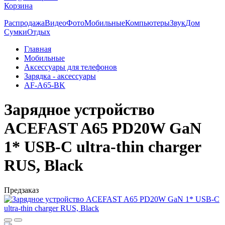
Корзина
Распродажа
Видео
Фото
Мобильные
Компьютеры
Звук
Дом
Сумки
Отдых
Главная
Мобильные
Аксессуары для телефонов
Зарядка - аксессуары
AF-A65-BK
Зарядное устройство
ACEFAST A65 PD20W GaN
1* USB-C ultra-thin charger
RUS, Black
Предзаказ