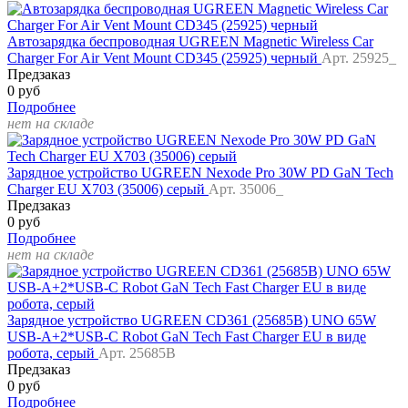
Автозарядка беспроводная UGREEN Magnetic Wireless Car
Charger For Air Vent Mount CD345 (25925) черный
Арт. 25925_
Предзаказ
0 руб
Подробнее
нет на складе
Зарядное устройство UGREEN Nexode Pro 30W PD GaN Tech
Charger EU X703 (35006) серый
Арт. 35006_
Предзаказ
0 руб
Подробнее
нет на складе
Зарядное устройство UGREEN CD361 (25685B) UNO 65W
USB-A+2*USB-C Robot GaN Tech Fast Charger EU в виде
робота, серый
Арт. 25685B
Предзаказ
0 руб
Подробнее