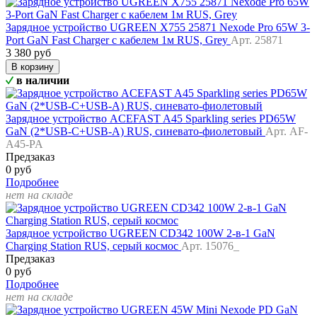
Зарядное устройство UGREEN X755 25871 Nexode Pro 65W 3-
Port GaN Fast Charger с кабелем 1м RUS, Grey
Арт. 25871
3 380 руб
В корзину
в наличии
Зарядное устройство ACEFAST A45 Sparkling series PD65W
GaN (2*USB-C+USB-A) RUS, синевато-фиолетовый
Арт. AF-
A45-PA
Предзаказ
0 руб
Подробнее
нет на складе
Зарядное устройство UGREEN CD342 100W 2-в-1 GaN
Charging Station RUS, серый космос
Арт. 15076_
Предзаказ
0 руб
Подробнее
нет на складе