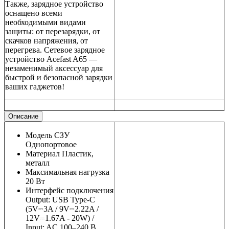
Также, зарядное устройство
оснащено всеми
необходимыми видами
защиты: от перезарядки, от
скачков напряжения, от
перегрева. Сетевое зарядное
устройство Acefast A65 —
незаменимый аксессуар для
быстрой и безопасной зарядки
ваших гаджетов!
Описание
Модель
СЗУ
Однопортовое
Материал
Пластик,
металл
Максимальная нагрузка
20 Вт
Интерфейс подключения
Output: USB Type-C
(5V⎓3A / 9V⎓2.22A /
12V⎓1.67A - 20W) /
Input: AC 100–240 В