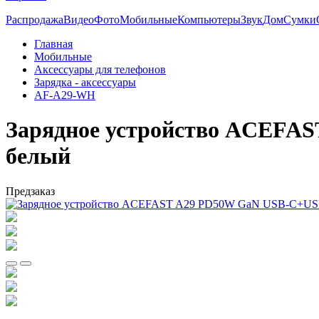
Распродажа
Видео
Фото
Мобильные
Компьютеры
Звук
Дом
Сумки
Главная
Мобильные
Аксессуары для телефонов
Зарядка - аксессуары
AF-A29-WH
Зарядное устройство ACEFAST
белый
Предзаказ