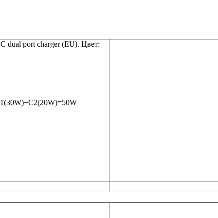
al port charger (EU). Цвет:
 C1(30W)+C2(20W)=50W