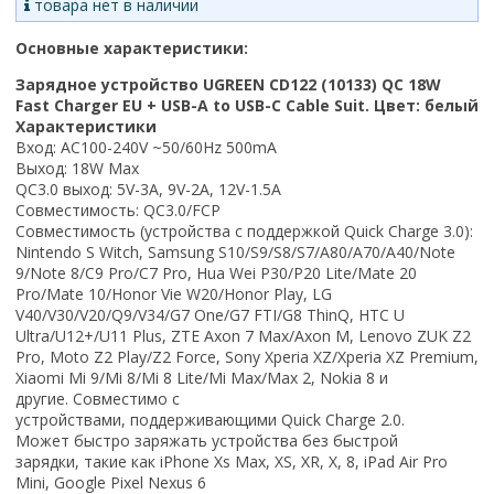
товара нет в наличии
Основные характеристики:
Зарядное устройство UGREEN CD122 (10133) QC 18W
Fast Charger EU + USB-A to USB-C Cable Suit. Цвет: белый
Характеристики
Вход: AC100-240V ~50/60Hz 500mA
Выход: 18W Max
QC3.0
выход
: 5V-3A
,
9V-2A
,
12V-1.5A
Совместимость
: QC3.0/FCP
Совместимость
(
устройства с поддержкой
Quick Charge 3.0):
Nintendo S Witch, Samsung S10/S9/S8/S7/A80/A70/A40/Note
9/Note 8/C9 Pro/C7 Pro, Hua Wei P30/P20 Lite/Mate 20
Pro/Mate 10/Honor Vie W20/Honor Play, LG
V40/V30/V20/Q9/V34/G7 One/G7 FTI/G8 ThinQ, HTC U
Ultra/U12+/U11 Plus, ZTE Axon 7 Max/Axon M, Lenovo ZUK Z2
Pro, Moto Z2 Play/Z2 Force, Sony Xperia XZ/Xperia XZ Premium,
Xiaomi Mi 9/Mi 8/Mi 8 Lite/Mi Max/Max 2, Nokia 8
и
другие
.
Совместимо с
устройствами
,
поддерживающими
Quick Charge 2.0.
Может быстро заряжать устройства без быстрой
зарядки
,
такие как
iPhone Xs Max, XS, XR, X, 8, iPad Air Pro
Mini, Google Pixel Nexus 6