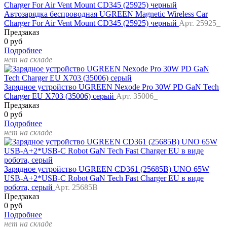
Автозарядка беспроводная UGREEN Magnetic Wireless Car
Charger For Air Vent Mount CD345 (25925) черный
Арт. 25925_
Предзаказ
0 руб
Подробнее
нет на складе
Зарядное устройство UGREEN Nexode Pro 30W PD GaN Tech
Charger EU X703 (35006) серый
Арт. 35006_
Предзаказ
0 руб
Подробнее
нет на складе
Зарядное устройство UGREEN CD361 (25685B) UNO 65W
USB-A+2*USB-C Robot GaN Tech Fast Charger EU в виде
робота, серый
Арт. 25685B
Предзаказ
0 руб
Подробнее
нет на складе