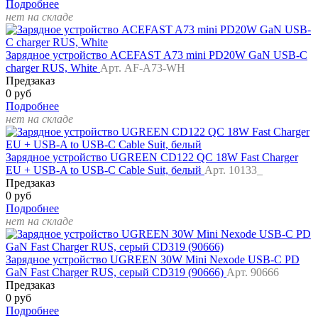
Подробнее
нет на складе
Зарядное устройство ACEFAST A73 mini PD20W GaN USB-C
charger RUS, White
Арт. AF-A73-WH
Предзаказ
0 руб
Подробнее
нет на складе
Зарядное устройство UGREEN CD122 QC 18W Fast Charger
EU + USB-A to USB-C Cable Suit, белый
Арт. 10133_
Предзаказ
0 руб
Подробнее
нет на складе
Зарядное устройство UGREEN 30W Mini Nexode USB-C PD
GaN Fast Charger RUS, серый CD319 (90666)
Арт. 90666
Предзаказ
0 руб
Подробнее