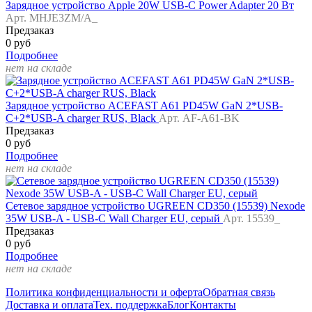
Зарядное устройство Apple 20W USB-C Power Adapter 20 Вт
Арт. MHJE3ZM/A_
Предзаказ
0 руб
Подробнее
нет на складе
Зарядное устройство ACEFAST A61 PD45W GaN 2*USB-
C+2*USB-A charger RUS, Black
Арт. AF-A61-BK
Предзаказ
0 руб
Подробнее
нет на складе
Сетевое зарядное устройство UGREEN CD350 (15539) Nexode
35W USB-A - USB-C Wall Charger EU, серый
Арт. 15539_
Предзаказ
0 руб
Подробнее
нет на складе
Политика конфиденциальности и оферта
Обратная связь
Доставка и оплата
Тех. поддержка
Блог
Контакты