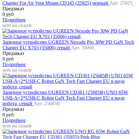
Charger For Air Vent Mount CD345 (25925) черный
Арт. 25925_
Предзаказ
0 руб
Подробнее
нет на складе
Зарядное устройство UGREEN Nexode Pro 30W PD GaN Tech
Charger EU X703 (35006) серый
Арт. 35006_
Предзаказ
0 руб
Подробнее
нет на складе
Зарядное устройство UGREEN CD361 (25685B) UNO 65W
USB-A+2*USB-C Robot GaN Tech Fast Charger EU в виде
робота, серый
Арт. 25685B
Предзаказ
0 руб
Подробнее
нет на складе