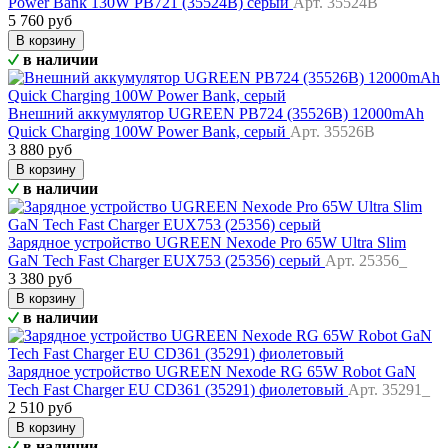
Power Bank 130W PB721 (35524B) серый
Арт. 35524B
5 760 руб
В корзину
в наличии
Внешний аккумулятор UGREEN PB724 (35526B) 12000mAh
Quick Charging 100W Power Bank, серый
Арт. 35526B
3 880 руб
В корзину
в наличии
Зарядное устройство UGREEN Nexode Pro 65W Ultra Slim
GaN Tech Fast Charger EUX753 (25356) серый
Арт. 25356_
3 380 руб
В корзину
в наличии
Зарядное устройство UGREEN Nexode RG 65W Robot GaN
Tech Fast Charger EU CD361 (35291) фиолетовый
Арт. 35291_
2 510 руб
В корзину
в наличии