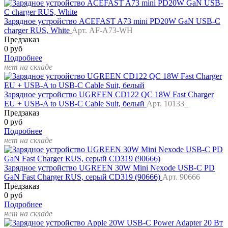
Зарядное устройство ACEFAST A73 mini PD20W GaN USB-C
charger RUS, White
Арт. AF-A73-WH
Предзаказ
0 руб
Подробнее
нет на складе
Зарядное устройство UGREEN CD122 QC 18W Fast Charger
EU + USB-A to USB-C Cable Suit, белый
Арт. 10133_
Предзаказ
0 руб
Подробнее
нет на складе
Зарядное устройство UGREEN 30W Mini Nexode USB-C PD
GaN Fast Charger RUS, серый CD319 (90666)
Арт. 90666
Предзаказ
0 руб
Подробнее
нет на складе