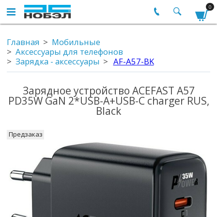
0
Главная
Мобильные
Аксессуары для телефонов
Зарядка - аксессуары
AF-A57-BK
Зарядное устройство ACEFAST A57
PD35W GaN 2*USB-A+USB-C charger RUS,
Black
Предзаказ