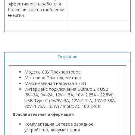
эффективность работы и
более низкое потребление
энергии.
Описание
Модель
СЗУ Трёхпортовое
Материал
Пластик, металл
Максимальная нагрузка
35 Вт
Интерфейс подключения
Output: 2 x USB
(5V⎓3A, 9V⎓2A, 12V⎓1.5A, 10V⎓2.25A - 22.5W),
USB Type-C (5V/9V⎓3A, 12V⎓2.91A, 15V⎓2.33A,
20V⎓1.75A - 35W) / Input: AC 100-240В
Дополнительная информация
Комплектация
Сетевое зарядное
устройство, документация