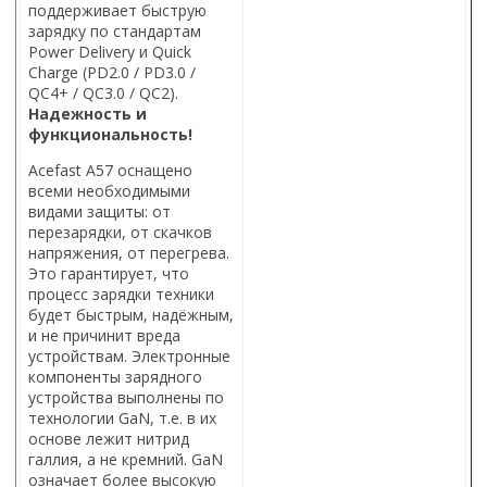
поддерживает быструю
зарядку по стандартам
Power Delivery и Quick
Charge (PD2.0 / PD3.0 /
QC4+ / QC3.0 / QC2).
Надежность и
функциональность!
Acefast A57 оснащено
всеми необходимыми
видами защиты: от
перезарядки, от скачков
напряжения, от перегрева.
Это гарантирует, что
процесс зарядки техники
будет быстрым, надёжным,
и не причинит вреда
устройствам. Электронные
компоненты зарядного
устройства выполнены по
технологии GaN, т.е. в их
основе лежит нитрид
галлия, а не кремний. GaN
означает более высокую