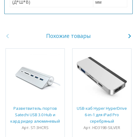
(Д*Ш*В)
мм
Похожие товары
Разветвитель портов
USB-хаб Hyper HyperDrive
Satechi USB 3.0 Hub и
6-in-1 для iPad Pro
кард ридер алюминевый
серебряный
Арт. ST-3HCRS
Арт. HD319B-SILVER