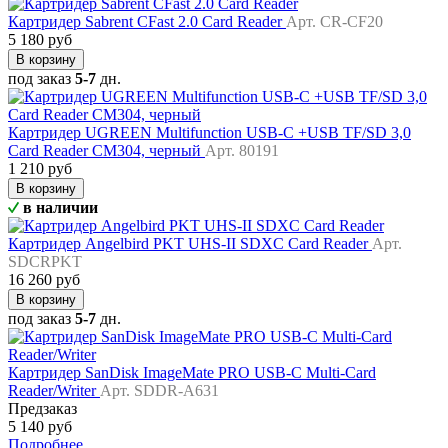
Картридер Sabrent CFast 2.0 Card Reader
Арт. CR-CF20
5 180 руб
В корзину
под заказ
5-7
дн.
Картридер UGREEN Multifunction USB-C +USB TF/SD 3,0
Card Reader CM304, черный
Арт. 80191
1 210 руб
В корзину
в наличии
Картридер Angelbird PKT UHS-II SDXC Card Reader
Арт.
SDCRPKT
16 260 руб
В корзину
под заказ
5-7
дн.
Картридер SanDisk ImageMate PRO USB-C Multi-Card
Reader/Writer
Арт. SDDR-A631
Предзаказ
5 140 руб
Подробнее