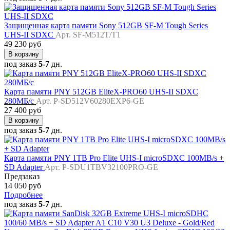
Защищенная карта памяти Sony 512GB SF-M Tough Series
UHS-II SDXC
Арт. SF-M512T/T1
49 230 руб
В корзину
под заказ
5-7
дн.
Карта памяти PNY 512GB EliteX-PRO60 UHS-II SDXC
280МБ/с
Арт. P-SD512V60280EXP6-GE
27 400 руб
В корзину
под заказ
5-7
дн.
Карта памяти PNY 1TB Pro Elite UHS-I microSDXC 100MB/s +
SD Adapter
Арт. P-SDU1TBV32100PRO-GE
Предзаказ
14 050 руб
Подробнее
под заказ
5-7
дн.