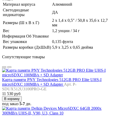
Материал корпуса
Алюминий
Светодиодные
ДА
индикаторы
2 x 1,4 x 0,5" / 50,8 x 35,6 x 12,7
Размеры (Ш x В x Г)
мм
Вес
1,2 унции / 34 г
Информация Об Упаковке
Вес упаковки
0,135 фунта
Размеры коробки (ДхШхВ)
5,9 x 3,25 x 0,65 дюйма
Сопутствующие товары
Карта памяти PNY Technologies 512GB PRO Elite UHS-I
microSDXC 100MB/s + SD Adapter
Арт. P-
SDUX512U3100PRO-GE
11 530 руб
В корзину
под заказ
5-7
дн.