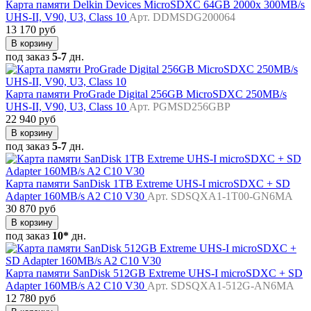
Карта памяти Delkin Devices MicroSDXC 64GB 2000x 300MB/s
UHS-II, V90, U3, Class 10
Арт. DDMSDG200064
13 170 руб
В корзину
под заказ
5-7
дн.
Карта памяти ProGrade Digital 256GB MicroSDXC 250MB/s
UHS-II, V90, U3, Class 10
Арт. PGMSD256GBP
22 940 руб
В корзину
под заказ
5-7
дн.
Карта памяти SanDisk 1TB Extreme UHS-I microSDXC + SD
Adapter 160MB/s A2 C10 V30
Арт. SDSQXA1-1T00-GN6MA
30 870 руб
В корзину
под заказ
10*
дн.
Карта памяти SanDisk 512GB Extreme UHS-I microSDXC + SD
Adapter 160MB/s A2 C10 V30
Арт. SDSQXA1-512G-AN6MA
12 780 руб