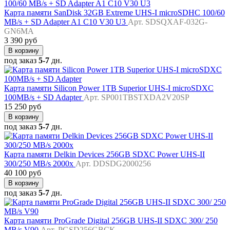
Карта памяти SanDisk 32GB Extreme UHS-I microSDHC 100/60
MB/s + SD Adapter A1 C10 V30 U3
Арт. SDSQXAF-032G-
GN6MA
3 390 руб
В корзину
под заказ
5-7
дн.
Карта памяти Silicon Power 1TB Superior UHS-I microSDXC
100MB/s + SD Adapter
Арт. SP001TBSTXDA2V20SP
15 250 руб
В корзину
под заказ
5-7
дн.
Карта памяти Delkin Devices 256GB SDXC Power UHS-II
300/250 MB/s 2000x
Арт. DDSDG2000256
40 100 руб
В корзину
под заказ
5-7
дн.
Карта памяти ProGrade Digital 256GB UHS-II SDXC 300/ 250
MB/s V90
Арт. PGSD256GBCK