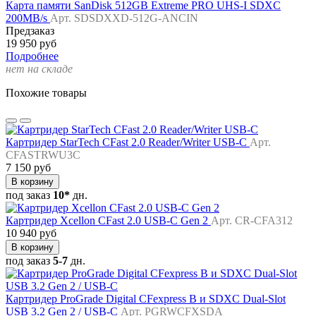
Карта памяти SanDisk 512GB Extreme PRO UHS-I SDXC
200MB/s
Арт. SDSDXXD-512G-ANCIN
Предзаказ
19 950 руб
Подробнее
нет на складе
Похожие товары
Картридер StarTech CFast 2.0 Reader/Writer USB-C
Арт.
CFASTRWU3C
7 150 руб
В корзину
под заказ
10*
дн.
Картридер Xcellon CFast 2.0 USB-C Gen 2
Арт. CR-CFA312
10 940 руб
В корзину
под заказ
5-7
дн.
Картридер ProGrade Digital CFexpress B и SDXC Dual-Slot
USB 3.2 Gen 2 / USB-C
Арт. PGRWCFXSDA