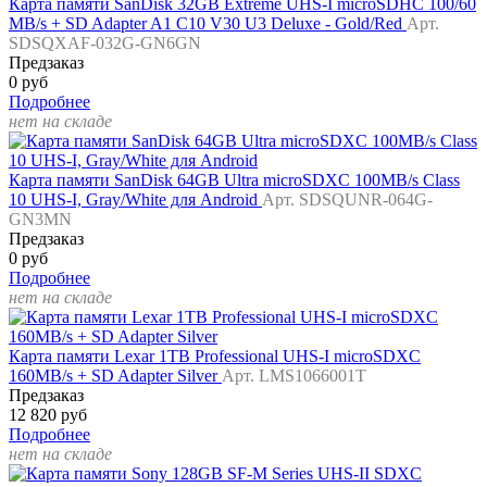
Карта памяти SanDisk 32GB Extreme UHS-I microSDHC 100/60
MB/s + SD Adapter A1 C10 V30 U3 Deluxe - Gold/Red
Арт.
SDSQXAF-032G-GN6GN
Предзаказ
0 руб
Подробнее
нет на складе
Карта памяти SanDisk 64GB Ultra microSDXC 100MB/s Class
10 UHS-I, Gray/White для Android
Арт. SDSQUNR-064G-
GN3MN
Предзаказ
0 руб
Подробнее
нет на складе
Карта памяти Lexar 1TB Professional UHS-I microSDXC
160MB/s + SD Adapter Silver
Арт. LMS1066001T
Предзаказ
12 820 руб
Подробнее
нет на складе