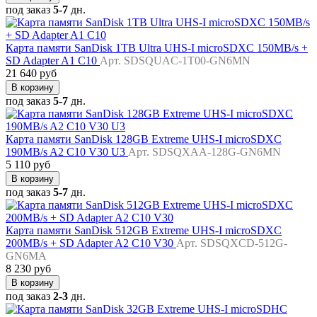
под заказ
5-7
дн.
Карта памяти SanDisk 1TB Ultra UHS-I microSDXC 150MB/s +
SD Adapter A1 C10
Арт. SDSQUAC-1T00-GN6MN
21 640 руб
В корзину
под заказ
5-7
дн.
Карта памяти SanDisk 128GB Extreme UHS-I microSDXC
190MB/s A2 C10 V30 U3
Арт. SDSQXAA-128G-GN6MN
5 110 руб
В корзину
под заказ
5-7
дн.
Карта памяти SanDisk 512GB Extreme UHS-I microSDXC
200MB/s + SD Adapter A2 C10 V30
Арт. SDSQXCD-512G-
GN6MA
8 230 руб
В корзину
под заказ
2-3
дн.