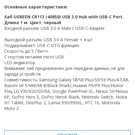
Основные характеристики:
Хаб UGREEN CR113 (40850) USB 3.0 Hub with USB-C Port.
Длина 1 м. Цвет: черный
Входной
разъем
: USB 3.0 A Male
с
USB-C Adapter
Выходной разъем
: USB 3.0 A Female × 4
шт
Поддерживает: USB-C OTG функцию
Скорость до 5 Гбит/с
С портом питания micro USB
LED индикатор
Внимание: хаб предназначен для передачи данных, не для
заряда устройств
Совместимость
: Samsung Galaxy S8/S8 Plus/S9/S9 Plus/A7,A8,
Xiaomi Mi 5/Mi6/Mi 8/Black Shark/,Huawei P9/P9 Plus/Honor
Play,LG V30/V20/G5/G6, Google Pixel/Pixel XL, Nexus 5X/Nexus
6P, GoPro Hero 5, GoPro Hero6 Black, Nintendo Switch, Nokia
N1 Tablet, OnePlus 2, Lumia 950/950XL, HTC 10, Motorola
Moto Z
Описание