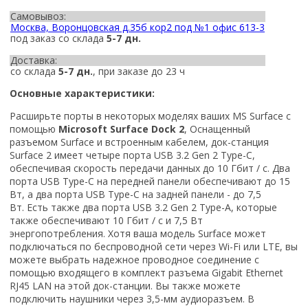
Самовывоз:
Москва, Воронцовская д.35б кор2 под №1 офис 613-3
под заказ со склада
5-7 дн.
Доставка:
со склада
5-7 дн.
, при заказе до 23 ч
Основные характеристики:
Расширьте порты в некоторых моделях ваших MS Surface с
помощью
Microsoft Surface Dock 2
, Оснащенный
разъемом Surface и встроенным кабелем, док-станция
Surface 2 имеет четыре порта USB 3.2 Gen 2 Type-C,
обеспечивая скорость передачи данных до 10 Гбит / с. Два
порта USB Type-C на передней панели обеспечивают до 15
Вт, а два порта USB Type-C на задней панели - до 7,5
Вт. Есть также два порта USB 3.2 Gen 2 Type-A, которые
также обеспечивают 10 Гбит / с и 7,5 Вт
энергопотребления. Хотя ваша модель Surface может
подключаться по беспроводной сети через Wi-Fi или LTE, вы
можете выбрать надежное проводное соединение с
помощью входящего в комплект разъема Gigabit Ethernet
RJ45 LAN на этой док-станции. Вы также можете
подключить наушники через 3,5-мм аудиоразъем. В