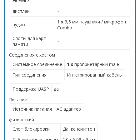
FireWire
-
дисплей
-
1 х
3,5 мм наушники / микрофон
аудио
Combo
Слоты для карт
-
памяти
Соединения с хостом
Системное соединение
1 х
проприетарный male
Тип соединения
Интегрированный кабель
Поддержка UASP
да
Питание
Источник питания
АС адаптер
физический
Слот блокировки
Да, кенсингтон
Габаритные размеры
13 х 6,99 х 3 см