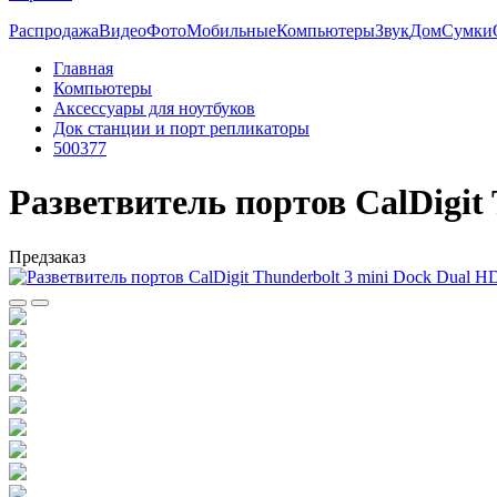
Распродажа
Видео
Фото
Мобильные
Компьютеры
Звук
Дом
Сумки
Главная
Компьютеры
Аксессуары для ноутбуков
Док станции и порт репликаторы
500377
Разветвитель портов CalDigit
Предзаказ