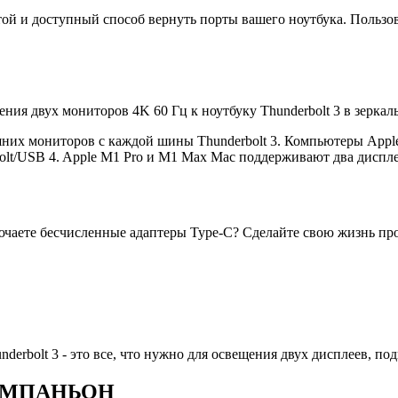
й и доступный способ вернуть порты вашего ноутбука. Пользов
ия двух мониторов 4K 60 Гц к ноутбуку Thunderbolt 3 в зерка
шних мониторов с каждой шины Thunderbolt 3. Компьютеры Apple
lt/USB 4. Apple M1 Pro и M1 Max Mac поддерживают два диспле
лючаете бесчисленные адаптеры Type-C? Сделайте свою жизнь пр
derbolt 3 - это все, что нужно для освещения двух дисплеев, п
ОМПАНЬОН