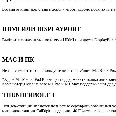
Возьмите мини-док-стань в дорогу, чтобы удобно подключить в
HDMI ИЛИ DISPLAYPORT
Выберите между двумя моделями HDMI или двумя DisplayPort 
MAC И ПК
Независимо от того, используете ли вы новейшие MacBook Pro,
*Apple M1 Mac и iPad Pro могут поддерживать только один вн
Компьютеры Mac на базе M1 Pro и M1 Max поддерживают два д
THUNDERBOLT 3
Эти док-станции являются полностью сертифицированными устр
мини-док-станции CalDigit предлагают 40 Гбит/с, чтобы воспол