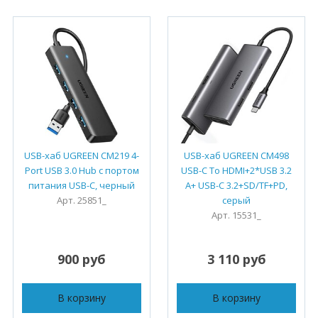
USB-хаб UGREEN CM219 4-
USB-хаб UGREEN CM498
Port USB 3.0 Hub с портом
USB-C To HDMI+2*USB 3.2
питания USB-C, черный
A+ USB-C 3.2+SD/TF+PD,
Арт. 25851_
серый
Арт. 15531_
900 руб
3 110 руб
В корзину
В корзину