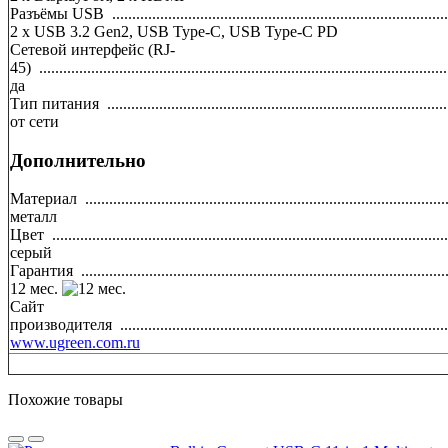
Разъёмы USB
....................................................................................
2 x USB 3.2 Gen2, USB Type-C, USB Type-C PD
Сетевой интерфейс (RJ-
45)
......................................................................................................
да
Тип питания
.....................................................................................
от сети
Дополнительно
Материал
..........................................................................................
металл
Цвет
...................................................................................................
серый
Гарантия
...........................................................................................
12 мес.
Сайт
производителя
..................................................................................
www.ugreen.com.ru
Похожие товары