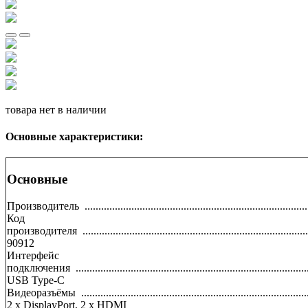
товара нет в наличии
Основные характеристики:
Основные
Производитель
.................................................................................
Код
производителя
..................................................................................
90912
Интерфейс
подключения
....................................................................................
USB Type-C
Видеоразъёмы
..................................................................................
2 x DisplayPort, 2 x HDMI