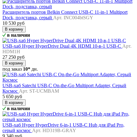
Расширитель портов Belkin Connect USB-C 11-in-1 Multiport
Dock, подставка, серый
Арт. INC004btSGY
10 530 руб
В корзину
в наличии
USB-хаб Hyper HyperDrive Dual 4K HDMI 10-в-1 USB-C
Арт.
HDM1H
27 250 руб
В корзину
под заказ
10*
дн.
USB-хаб Satechi USB-C On-the-Go Multiport Adapter, Серый
Космос
Арт. ST-UCMBAM
5 650 руб
В корзину
в наличии
USB-хаб Hyper HyperDrive 6-in-1 USB-C Hub для iPad Pro,
серый космос
Арт. HD319B-GRAY
9 340 руб