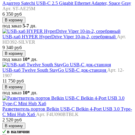
Адаптер Satechi USB-C 2.5 Gigabit Ethernet Adapter, Space Gray
Арт. ST-AE25M
6 350 руб
В корзину
под заказ
5-7
дн.
USB-хаб HYPER HyperDrive Viper 10-in-2, серебряный
Арт.
HD392-SILVER
9 340 руб
В корзину
под заказ
10*
дн.
USB-хаб Twelve South StayGo USB-C док-станция
Арт. 12-
1907
11 750 руб
В корзину
под заказ
10*
дн.
Разветвитель портов Belkin USB-C Belkin 4-Port USB 3.0 Type-
C Mini Hub Хаб
Арт. F4U090BTBLK
2 520 руб
В корзину
в наличии