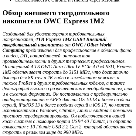
Обзор внешнего твердотельного
накопителя OWC Express 1M2
Созданный для удовлетворения требовательных
потребностей,
4TB Express 1M2 USB4 Внешний
твердотельный накопитель
от
OWC / Other World
Computing
предназначен для профессионалов в области фото
и видео, DIT, потребителей, энтузиастов
производительности и других творческих профессионалов.
Оснащенный 4 ТБ OWC Aura Ultra IV PCIe 4.0 x4 SSD, Express
1M2 обеспечивает скорость до 3151 МБ/с, что достаточно
быстро для 8K raw и 4K видео в замедленном режиме, а
также ProRes и других требовательных кодеков, а также
фотографий высокого разрешения как в необработанном, так
и в сжатом форматах. Он поставляется с предварительно
отформатированным APFS для macOS 10.13 и более поздних
версий, iPadOS 13 и более поздних версий и iOS 17, но может
использоваться с Windows, Chrome, Linux и Android с помощью
простого переформатирования. Он подключается к вашей
хост-системе с помощью порта USB4 40 Гбит/с, но обратно
совместим с 10 Гбит/с USB 3.2 Gen 2, который обеспечивает
скорость в реальном мире до 990 МБ/с.