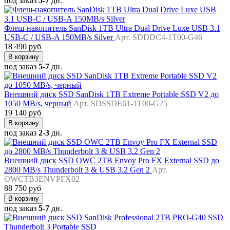
под заказ
5-7
дн.
Флеш-накопитель SanDisk 1TB Ultra Dual Drive Luxe USB 3.1
USB-C / USB-A 150MB/s Silver
Арт. SDDDC4-1T00-G46
18 490 руб
В корзину
под заказ
5-7
дн.
Внешний диск SSD SanDisk 1TB Extreme Portable SSD V2 до
1050 MB/s, черный
Арт. SDSSDE61-1T00-G25
19 140 руб
В корзину
под заказ
2-3
дн.
Внешний диск SSD OWC 2TB Envoy Pro FX External SSD до
2800 MB/s Thunderbolt 3 & USB 3.2 Gen 2
Арт.
OWCTB3ENVPFX02
88 750 руб
В корзину
под заказ
5-7
дн.