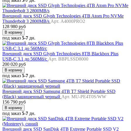
под заказ
5-7
дн.
Внешний диск SSD Glyph Technologies 4TB Atom Pro NVMe
Thunderbolt 3 2800MB/s
Арт. A4000PRO2
128 980 руб
В корзину
под заказ
5-7
дн.
Внешний диск SSD Glyph Technologies 8TB Blackbox Plus
USB-С 3.1 до 560Мб/с
Арт. BBPLSSD8000
200 020 руб
В корзину
под заказ
5-7
дн.
Внешний диск SSD Samsung 4TB T7 Shield Portable SSD
(Black) защищенный черный
Арт. MU-PE4T0S/WW
156 790 руб
В корзину
под заказ
5-7
дн.
Внешний диск SSD SanDisk 4TB Extreme Portable SSD V2