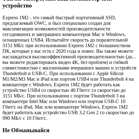
устройство
Express 1M2 - это самый быстрый портативный SSD,
предлагаемый OWC, и был специально создан для
максимизации возможностей производительности
сегодняшних и завтрашних компьютеров Mac и Windows,
оснащенных USB4. Испытайте скорость до поразительной
3151 МБ/с при использовании Express 1M2 с большинством
ПК, которые у вас есть с 2020 года и новее. Вы также можете
наслаждаться высокоэффективной производительностью (да...
вы можете редактировать видео 4K, без проблем) и гибкой
совместимостью с миллионами вчерашних машин и устройств
Thunderbolt и USB-C. При использовании с Apple Silicon
M1/M2/M3 Mac и iPad или портом USB4 или Thunderbolt 4 на
компьютере с Windows, Express 1M2 будет работать как
устройство USB4 со скоростью 40 Гбит/с со скоростью до
3151 МБ/с. При использовании с портом Thunderbolt 3 на
компьютере Intel Mac или Windows или портом USB-C 10
Гбит/с на iPad, Mac или компьютере Windows, Express 1M2
будет работать как устройство USB 3.2 Gen 2 со скоростью до
990 МБ/с с 10 Гбит/с.
Не Обманывайся