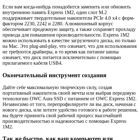
Если вам когда-нибудь понадобится заменить или обновить
внутреннюю память Express 1M2, один слот M.2
поддерживает твердотельные накопители PCIe 4.0 x4 с форм-
фактором 2230, 2242 и 2280. Алюминиевый корпус
обеспечивает продежную защиту, а также сохраняет прохладу
привода для повышения производительности. Express 1M2
можно использовать в качестве загрузочного диска, но только
на Mac. Это plug-and-play, что означает, что для использования
не требуются драйверы, в то время как питание шины
означает, что диск питается исключительно с помощью
прилагаемого кабеля USB4.
Окончательный инструмент создания
Дайте себе максимальную творческую силу, создав
портативный накопитель своей мечты или выбрав передовую
технологию OWC Aura SSD с питанием от OWC Express 1M2.
Независимо от того, перепрофилируете ли вы диск, начиная с
нового диска, или хотите удобство готового к работе решения,
вы будете привнить свой рабочий процесс высочайшей
производительностью и надежностью с помощью Express
1M2.
Так же быстро, как ваш компьютер или