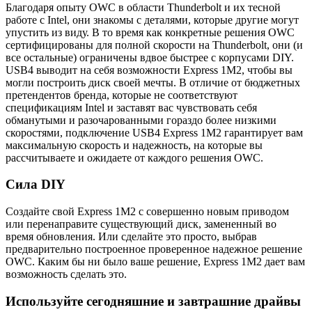
Благодаря опыту OWC в области Thunderbolt и их тесной
работе с Intel, они знакомы с деталями, которые другие могут
упустить из виду. В то время как конкретные решения OWC
сертифицированы для полной скорости на Thunderbolt, они (и
все остальные) ограничены вдвое быстрее с корпусами DIY.
USB4 выводит на себя возможности Express 1M2, чтобы вы
могли построить диск своей мечты. В отличие от бюджетных
претендентов бренда, которые не соответствуют
спецификациям Intel и заставят вас чувствовать себя
обманутыми и разочарованными гораздо более низкими
скоростями, подключение USB4 Express 1M2 гарантирует вам
максимальную скорость и надежность, на которые вы
рассчитываете и ожидаете от каждого решения OWC.
Сила DIY
Создайте свой Express 1M2 с совершенно новым приводом
или перенаправите существующий диск, замененный во
время обновления. Или сделайте это просто, выбрав
предварительно построенное проверенное надежное решение
OWC. Каким бы ни было ваше решение, Express 1M2 дает вам
возможность сделать это.
Используйте сегодняшние и завтрашние драйвы