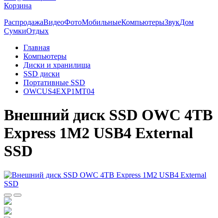
Корзина
Распродажа
Видео
Фото
Мобильные
Компьютеры
Звук
Дом
Сумки
Отдых
Главная
Компьютеры
Диски и хранилища
SSD диски
Портативные SSD
OWCUS4EXP1MT04
Внешний диск SSD OWC 4TB
Express 1M2 USB4 External
SSD