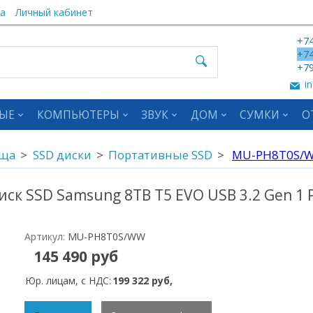
а
Личный кабинет
+74
+74
+79
in
ЫЕ
КОМПЬЮТЕРЫ
ЗВУК
ДОМ
СУМКИ
О
ища
SSD диски
Портативные SSD
MU-PH8T0S/
ск SSD Samsung 8TB T5 EVO USB 3.2 Gen 1 P
Артикул:
MU-PH8T0S/WW
145 490 руб
Юр. лицам, с НДС:
199 322 руб,