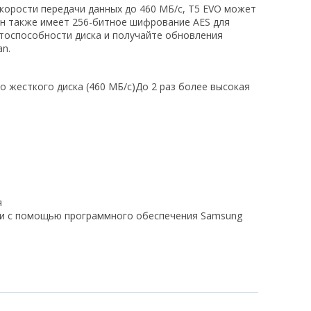
 скорости передачи данных до 460 МБ/с, T5 EVO может
Он также имеет 256-битное шифрование AES для
тоспособности диска и получайте обновления
n.
о жесткого диска (460 МБ/с)До 2 раз более высокая
я
и с помощью программного обеспечения Samsung