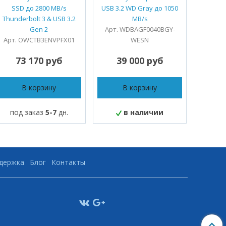
SSD до 2800 MB/s
USB 3.2 WD Gray до 1050
Atom E
Thunderbolt 3 & USB 3.2
MB/s
Gen 2
Арт. WDBAGF0040BGY-
А
Арт. OWCTB3ENVPFX01
WESN
73 170 руб
39 000 руб
20
В корзину
В корзину
под заказ
5-7
дн.
в наличии
под
ддержка
Блог
Контакты