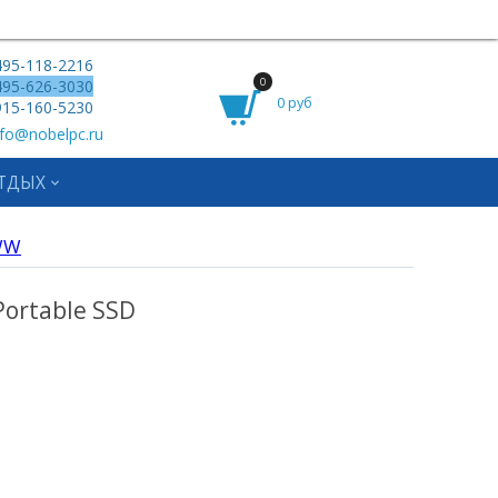
95-118-2216
0
95-626-3030
0 руб
15-160-5230
fo@nobelpc.ru
ТДЫХ
WW
ortable SSD