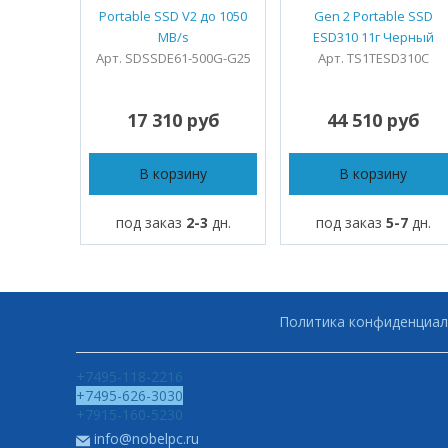
Portable SSD V2 до 1050
Gen 2 Portable SSD
MB/s
ESD310 11г Черный
Арт. SDSSDE61-500G-G25
Арт. TS1TESD310C
17 310 руб
44 510 руб
В корзину
В корзину
под заказ
2-3
дн.
под заказ
5-7
дн.
Политика конфиденциал
+7495-118-2216
+7495-626-3030
+7915-160-5230
info@nobelpc.ru