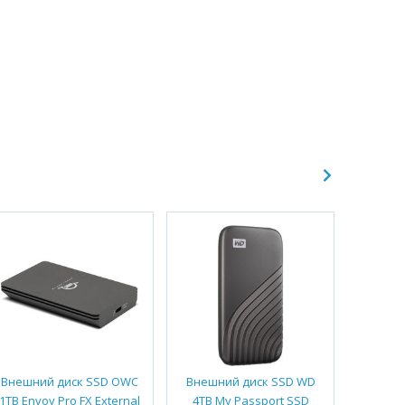
Внешний диск SSD OWC
Внешний диск SSD WD
Внеш
1TB Envoy Pro FX External
4TB My Passport SSD
Glyph 