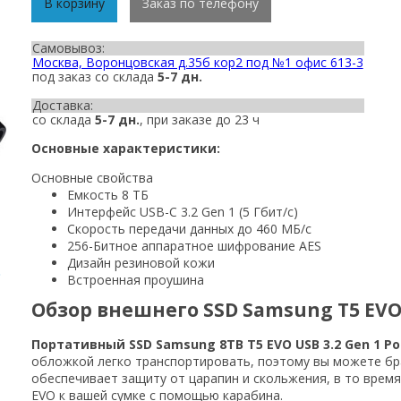
В корзину
Заказ по телефону
Самовывоз:
Москва, Воронцовская д.35б кор2 под №1 офис 613-3
под заказ со склада
5-7 дн.
Доставка:
со склада
5-7 дн.
, при заказе до 23 ч
Основные характеристики:
Основные свойства
Емкость 8 ТБ
Интерфейс USB-C 3.2 Gen 1 (5 Гбит/с)
Скорость передачи данных до 460 МБ/с
256-Битное аппаратное шифрование AES
Дизайн резиновой кожи
Встроенная проушина
Обзор внешнего SSD Samsung T5 EV
Портативный SSD Samsung 8TB T5 EVO USB 3.2 Gen 1 Po
обложкой легко транспортировать, поэтому вы можете бра
обеспечивает защиту от царапин и скольжения, в то врем
EVO к вашей сумке с помощью карабина.