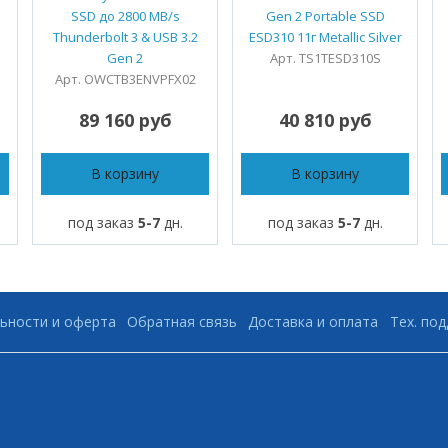
SSD до 2800 MB/s
Gen 2 Portable SSD
Thunderbolt 3 & USB 3.2
ESD310 11г Metallic Silver
Gen 2
Арт. TS1TESD310S
Арт. OWCTB3ENVPFX02
89 160 руб
40 810 руб
В корзину
В корзину
под заказ
5-7
дн.
под заказ
5-7
дн.
ьности и оферта
Обратная связь
Доставка и оплата
Тех. по