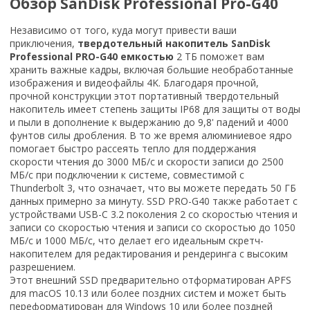
Обзор SanDisk Professional Pro-G40
Независимо от того, куда могут привести ваши
приключения,
твердотельный накопитель SanDisk
Professional PRO-G40 емкостью
2 ТБ поможет вам
хранить важные кадры, включая большие необработанные
изображения и видеофайлы 4K. Благодаря прочной,
прочной конструкции этот портативный твердотельный
накопитель имеет степень защиты IP68 для защиты от воды
и пыли в дополнение к выдержанию до 9,8' падений и 4000
фунтов силы дробления. В то же время алюминиевое ядро
помогает быстро рассеять тепло для поддержания
скорости чтения до 3000 МБ/с и скорости записи до 2500
МБ/с при подключении к системе, совместимой с
Thunderbolt 3, что означает, что вы можете передать 50 ГБ
данных примерно за минуту. SSD PRO-G40 также работает с
устройствами USB-C 3.2 поколения 2 со скоростью чтения и
записи со скоростью чтения и записи со скоростью до 1050
МБ/с и 1000 МБ/с, что делает его идеальным скретч-
накопителем для редактирования и рендеринга с высоким
разрешением.
Этот внешний SSD предварительно отформатирован APFS
для macOS 10.13 или более поздних систем и может быть
переформатирован для Windows 10 или более поздней