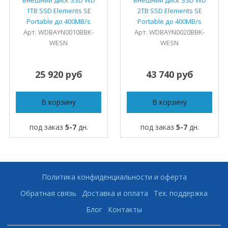
Внешний диск SSD WD
Внешний диск SSD WD
1TB SSD Elements SE
2TB SSD Elements SE
Portable до 400MB/s
Portable до 400MB/s
Арт. WDBAYN0010BBK-
Арт. WDBAYN0020BBK-
WESN
WESN
25 920 руб
43 740 руб
В корзину
В корзину
под заказ
5-7
дн.
под заказ
5-7
дн.
Политика конфиденциальности и оферта
Обратная связь
Доставка и оплата
Тех. поддержка
Блог
Контакты