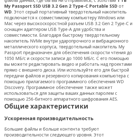
файлы данных, где бы вы ни отправились, с золотым
1 ТБ
My Passport SSD USB 3.2 Gen 2 Type-C Portable SSD
от
WD
. Этот серый портативный твердотельный накопитель
подключается к совместимому компьютеру Windows или
Mac через высокоскоростной разъем USB 3.2 Gen 2 Type-C и
оснащен адаптером USB Type-A для удобства и
совместимости. Благодаря быстрому твердотельному
накопитель NVMe внутри ударопрочного и вибрационного
металлического корпуса, твердотельный накопитель My
Passport предназначен для обеспечения скорости чтения до
1050 МБ/с и скорости записи до 1000 МБ/с. С его помощью
вы можете редактировать видео и работать над проектами
прямо с внешнего диска. Или используйте его для быстрой
передачи файлов и резервного копирования компьютера с
помощью прилагаемого программного обеспечения WD
Discovery. Программное обеспечение также может
использоваться для защиты ваших данных паролем с
помощью 256-битного аппаратного шифрования AES.
Общие характеристики
Ускоренная производительность
Большие файлы и больше контента требуют
производительности следующего уровня. Этот