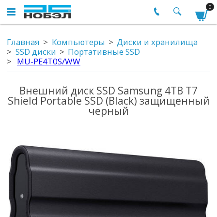
0
Главная
Компьютеры
Диски и хранилища
SSD диски
Портативные SSD
MU-PE4T0S/WW
Внешний диск SSD Samsung 4TB T7
Shield Portable SSD (Black) защищенный
черный