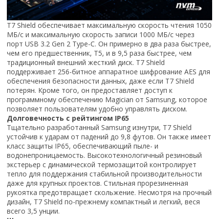
T7 Shield обеспечивает максимальную скорость чтения 1050
МБ/с и максимальную скорость записи 1000 МБ/с через
порт USB 3.2 Gen 2 Type-C. Он примерно в два раза быстрее,
чем его предшественник, T5, и в 9,5 раза быстрее, чем
традиционный внешний жесткий диск. T7 Shield
поддерживает 256-битное аппаратное шифрование AES для
обеспечения безопасности данных, даже если T7 Shield
потерян. Кроме того, он предоставляет доступ к
программному обеспечению Magician от Samsung, которое
позволяет пользователям удобно управлять диском.
Долговечность с рейтингом IP65
Тщательно разработанный Samsung изнутри, T7 Shield
устойчив к ударам от падений до 9,8 футов. Он также имеет
класс защиты IP65, обеспечивающий пыле- и
водонепроницаемость. Высокотехнологичный резиновый
экстерьер с динамической термозащитой контролирует
тепло для поддержания стабильной производительности
даже для крупных проектов. Стильная прорезиненная
рукоятка предотвращает скольжение. Несмотря на прочный
дизайн, T7 Shield по-прежнему компактный и легкий, веся
всего 3,5 унции.