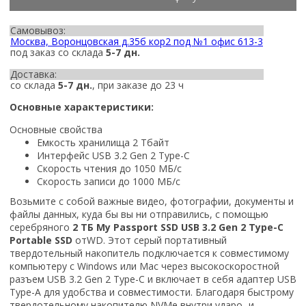
Самовывоз:
Москва, Воронцовская д.35б кор2 под №1 офис 613-3
под заказ со склада
5-7 дн.
Доставка:
со склада
5-7 дн.
, при заказе до 23 ч
Основные характеристики:
Основные свойства
Емкость хранилища 2 Тбайт
Интерфейс USB 3.2 Gen 2 Type-C
Скорость чтения до 1050 МБ/с
Скорость записи до 1000 МБ/с
Возьмите с собой важные видео, фотографии, документы и
файлы данных, куда бы вы ни отправились, с помощью
серебряного
2 ТБ My Passport SSD USB 3.2 Gen 2 Type-C
Portable SSD
отWD. Этот серый портативный
твердотельный накопитель подключается к совместимому
компьютеру с Windows или Mac через высокоскоростной
разъем USB 3.2 Gen 2 Type-C и включает в себя адаптер USB
Type-A для удобства и совместимости. Благодаря быстрому
твердотельному накопителю NVMe внутри ударо- и