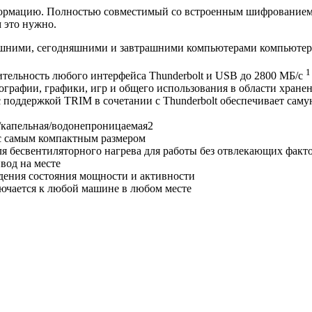
ормацию. Полностью совместимый со встроенным шифрованием 
м это нужно.
ашними, сегодняшними и завтрашними компьютерами компьютерам
1
тельность любого интерфейса Thunderbolt и USB до 2800 МБ/с
ографии, графики, игр и общего использования в области хране
 поддержкой TRIM в сочетании с Thunderbolt обеспечивает сам
/капельная/водонепроницаемая2
с самым компактным размером
я бесвентиляторного нагрева для работы без отвлекающих факт
вод на месте
ения состояния мощности и активности
лючается к любой машине в любом месте