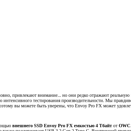
ловно, привлекают внимание... но они редко отражают реальную
 интенсивного тестирования производительности. Мы правдиво 
тому вы можете быть уверены, что Envoy Pro FX может удовле
омощью
внешнего SSD Envoy Pro FX емкостью
4 Тбайт
от
OWC
ое также поддерживает USB 3.2 Gen 2 Type-C. Внутренний тверд