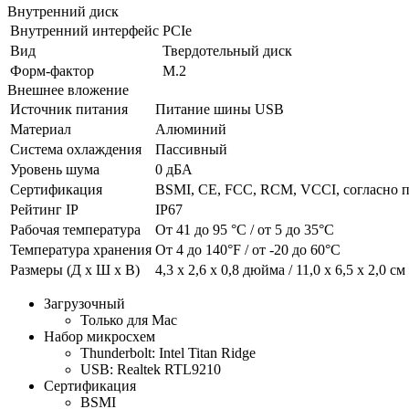
Внутренний диск
Внутренний интерфейс
PCIe
Вид
Твердотельный диск
Форм-фактор
M.2
Внешнее вложение
Источник питания
Питание шины USB
Материал
Алюминий
Система охлаждения
Пассивный
Уровень шума
0 дБА
Сертификация
BSMI, CE, FCC, RCM, VCCI, согласно 
Рейтинг IP
IP67
Рабочая температура
От 41 до 95 °C / от 5 до 35°C
Температура хранения
От 4 до 140°F / от -20 до 60°C
Размеры (Д х Ш х В)
4,3 х 2,6 х 0,8 дюйма / 11,0 х 6,5 х 2,0 см
Загрузочный
Только для Mac
Набор микросхем
Thunderbolt: Intel Titan Ridge
USB: Realtek RTL9210
Сертификация
BSMI