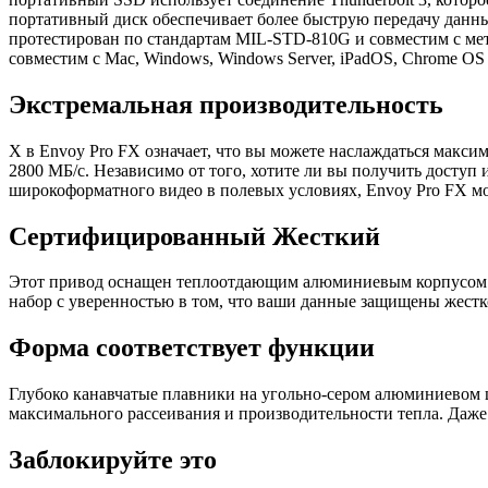
портативный диск обеспечивает более быструю передачу данн
протестирован по стандартам MIL-STD-810G и совместим с мет
совместим с Mac, Windows, Windows Server, iPadOS, Chrome OS и
Экстремальная производительность
X в Envoy Pro FX означает, что вы можете наслаждаться макси
2800 МБ/с. Независимо от того, хотите ли вы получить досту
широкоформатного видео в полевых условиях, Envoy Pro FX мо
Сертифицированный Жесткий
Этот привод оснащен теплоотдающим алюминиевым корпусом с 
набор с уверенностью в том, что ваши данные защищены жест
Форма соответствует функции
Глубоко канавчатые плавники на угольно-сером алюминиевом ш
максимального рассеивания и производительности тепла. Даж
Заблокируйте это