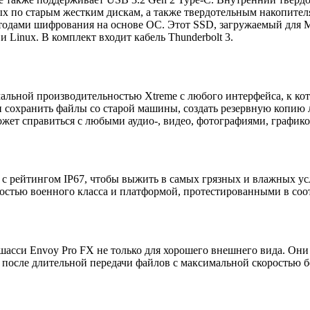
ых по старым жестким дискам, а также твердотельным накопите
одами шифрования на основе ОС. Этот SSD, загружаемый для Ma
 Linux. В комплект входит кабель Thunderbolt 3.
мальной производительностью Xtreme с любого интерфейса, к ко
п и сохранить файлы со старой машины, создать резервную копи
жет справиться с любыми аудио-, видео, фотографиями, графико
рейтингом IP67, чтобы выжить в самых грязных и влажных усл
костью военного класса и платформой, протестированными в со
асси Envoy Pro FX не только для хорошего внешнего вида. Они
е после длительной передачи файлов с максимальной скоростью 