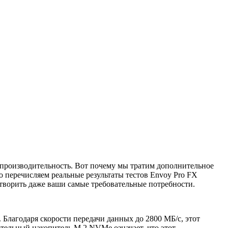
 производительность. Вот почему мы тратим дополнительное
перечисляем реальные результаты тестов Envoy Pro FX
творить даже ваши самые требовательные потребности.
. Благодаря скорости передачи данных до 2800 МБ/с, этот
отельный накопитель M.2 NVMe означает, что этот