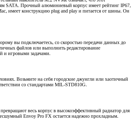
лям SATA. Прочный алюминиевый корпус имеет рейтинг IP67,
c, имеет конструкцию plug and play и питается от шины. Он
торому вы подключаетесь, со скоростью передачи данных до
ю личных файлов или выполнить редактирование
й и игровыми задачами.
овиях. Возьмите на себя городские джунгли или хаотичный
ответствии со стандартами MIL-STD810G.
 превращают весь корпус в высокоэффективный радиатор для
бесшумный Envoy Pro FX остается надежно прохладным.