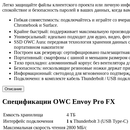
Легко защищайте файлы клиентского проекта или личную инф
спокойствие и безопасность паролей в ваших данных, когда ва
Гибкая совместимость: подключайтесь и играйте со вчер
Chromebook и Surface.
Крайне быстрый: поддерживает максимальную производи
Универсальный: идеально подходит для аудио, видео, фот
SSD OWC Aura: передовая технология хранения данных с
портативном накопителе
Построен как резервуар: сертифицировано пылезащитная
Портативный: смартфоны с шиной и меньшим размером 
Тихо прохладно: алюминиевый корпус без вентилятора дл
Безопасность: нескользящие резиновые ножки держат при
Информационный: светодиод для мгновенного подтвержд
Подключено: в комплекте кабель Thunderbolt / USB подк
Описание
Спецификации OWC Envoy Pro FX
Емкость хранилища
4 ТБ
Интерфейс подключения
1 х
Thunderbolt 3 (USB Type-C)
Максимальная скорость чтения
2800 МБ/с