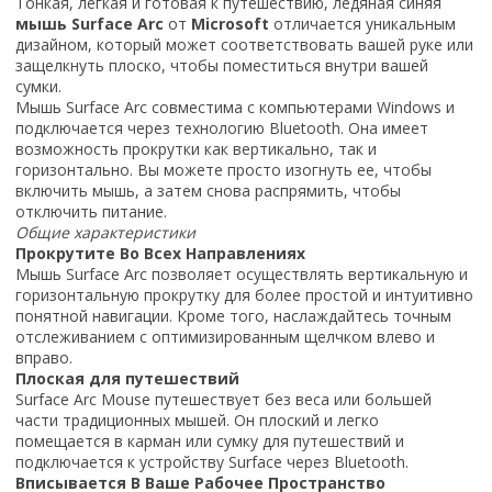
Тонкая, легкая и готовая к путешествию, ледяная синяя
мышь Surface Arc
от
Microsoft
отличается уникальным
дизайном, который может соответствовать вашей руке или
защелкнуть плоско, чтобы поместиться внутри вашей
сумки.
Мышь Surface Arc совместима с компьютерами Windows и
подключается через технологию Bluetooth. Она имеет
возможность прокрутки как вертикально, так и
горизонтально. Вы можете просто изогнуть ее, чтобы
включить мышь, а затем снова распрямить, чтобы
отключить питание.
Общие характеристики
Прокрутите Во Всех Направлениях
Мышь Surface Arc позволяет осуществлять вертикальную и
горизонтальную прокрутку для более простой и интуитивно
понятной навигации. Кроме того, наслаждайтесь точным
отслеживанием с оптимизированным щелчком влево и
вправо.
Плоская для путешествий
Surface Arc Mouse путешествует без веса или большей
части традиционных мышей. Он плоский и легко
помещается в карман или сумку для путешествий и
подключается к устройству Surface через Bluetooth.
Вписывается В Ваше Рабочее Пространство