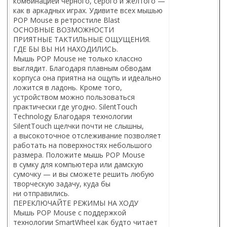
комбинацией черного, серого и желтого —
как в аркадных играх. Удивите всех мышью
POP Mouse в ретростиле Blast
ОСНОВНЫЕ ВОЗМОЖНОСТИ
ПРИЯТНЫЕ ТАКТИЛЬНЫЕ ОЩУЩЕНИЯ.
ГДЕ БЫ ВЫ НИ НАХОДИЛИСЬ.
Мышь POP Mouse не только классно
выглядит. Благодаря плавным обводам
корпуса она приятна на ощупь и идеально
ложится в ладонь. Кроме того,
устройством можно пользоваться
практически где угодно. SilentTouch
Technology Благодаря технологии
SilentTouch щелчки почти не слышны,
а высокоточное отслеживание позволяет
работать на поверхностях небольшого
размера. Положите мышь POP Mouse
в сумку для компьютера или дамскую
сумочку — и вы сможете решить любую
творческую задачу, куда бы
ни отправились.
ПЕРЕКЛЮЧАЙТЕ РЕЖИМЫ НА ХОДУ
Мышь POP Mouse с поддержкой
технологии SmartWheel как будто читает