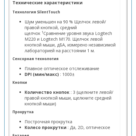
Технические характеристики
Технология SilentTouch
Шум уменьшен на 90 % Щелчок левой/
правой кнопкой, средний
1
щелчок
Сравнение уровня звука Logitech
M220 и Logitech M170. Щелчок левой
кнопкой мыши, дБА, измерено независимой
лабораторией на расстоянии 1 м.
Сенсорная технология
Плавное оптическое отслеживание
DPI (мин/макс)
: 1000±
Кнопки
Количество кнопок
: 3 (щелкните левой/
правой кнопкой мыши, щелкните средней
кнопкой мыши)
Прокрутка
Построчная прокрутка
Колесо прокрутки
: Да, 2D, оптическое
Батарея