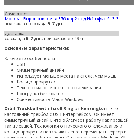
Самовывоз:
Москва, Воронцовская д.35б кор2 под №1 офис 613-3
под заказ со склада
5-7 дн.
Доставка:
со склада
5-7 дн.
, при заказе до 23 ч
Основные характеристики:
Ключевые особенности
USB
Симметричный дизайн
Использует меньше места на столе, чем мышь
Кольцо прокрутки
Технология оптического отслеживания
Прокрутка без кликов
Совместимость Mac и Windows
Orbit Trackball with Scroll Ring
от
Kensington
- это
настольный трекбол с USB-интерфейсом. Он имеет
симметричный дизайн, что облегчает работу как правшей,
так и левшей. Технология оптического отслеживания и
кольцо прокрутки позволяют легко перемещать курсор и
прокручивать веб-страницы. Он совместим с Windows XP,