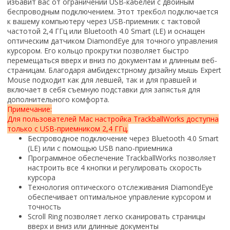
избавит вас от ограничений USB-кабелей с двойным
беспроводным подключением. Этот трекбол подключается
к вашему компьютеру через USB-приемник с тактовой
частотой 2,4 ГГц или Bluetooth 4.0 Smart (LE) и оснащен
оптическим датчиком DiamondEye для точного управления
курсором. Его кольцо прокрутки позволяет быстро
перемещаться вверх и вниз по документам и длинным веб-
страницам. Благодаря амбидекстрному дизайну мышь Expert
Mouse подходит как для левшей, так и для правшей и
включает в себя съемную подставки для запястья для
дополнительного комфорта.
Примечание:
Для пользователей Mac настройка TrackballWorks доступна
только с USB-приемником 2,4 ГГц.
Беспроводное подключение через Bluetooth 4.0 Smart
(LE) или с помощью USB nano-приемника
Программное обеспечение TrackballWorks позволяет
настроить все 4 кнопки и регулировать скорость
курсора
Технология оптического отслеживания DiamondEye
обеспечивает оптимальное управление курсором и
точность
Scroll Ring позволяет легко сканировать страницы
вверх и вниз или длинные документы