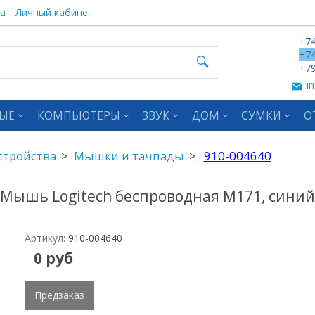
а
Личный кабинет
+74
+74
+79
in
ЫЕ
КОМПЬЮТЕРЫ
ЗВУК
ДОМ
СУМКИ
О
стройства
Мышки и тачпады
910-004640
Мышь Logitech беспроводная M171, синий
Артикул:
910-004640
0 руб
Предзаказ