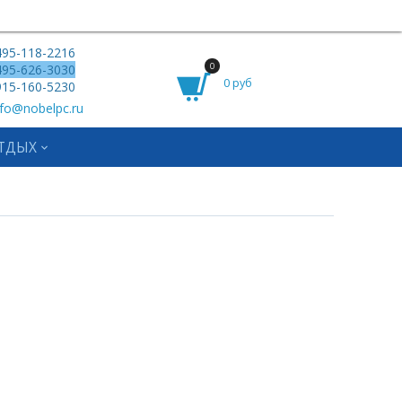
95-118-2216
0
95-626-3030
0 руб
15-160-5230
fo@nobelpc.ru
ТДЫХ