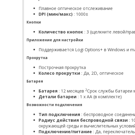
Плавное оптическое отслеживание
DPI (мин/макс)
: 1000±
Кнопки
Количество кнопок
: 3 (щелкните левой/пр
Приложение для настройки
Поддерживается Logi Options+ в Windows и m
Прокрутка
Построчная прокрутка
Колесо прокрутки
: Да, 2D, оптическое
Батарея
2
Батарея
: 12 месяцев
Срок службы батареи 
Детали батареи
: 1 х АА (в комплекте)
Возможности подключения
Тип подключения
: беспроводное соединени
Радиус действия беспроводной связи
: 1
окружающей среды и вычислительных условий
Подключение/питание
: Да, переключатель 