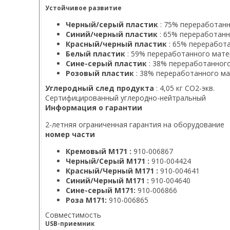
Устойчивое развитие
Черный/серый пластик
: 75% переработан
Синий/черный пластик
: 65% переработанн
Красный/черный пластик
: 65% переработ
Белый пластик
: 59% переработанного мате
Сине-серый пластик
: 38% переработанног
Розовый пластик
: 38% переработанного м
Углеродный след продукта
: 4,05 кг CO2-экв.
Сертифицированный углеродно-нейтральный
Информация о гарантии
2-летняя ограниченная гарантия на оборудование
номер части
Кремовый M171 :
910-006867
Черный/Серый M171 :
910-004424
Красный/Черный M171 :
910-004641
Синий/Черный M171 :
910-004640
Сине-серый M171:
910-006866
Роза М171:
910-006865
Совместимость
USB-приемник