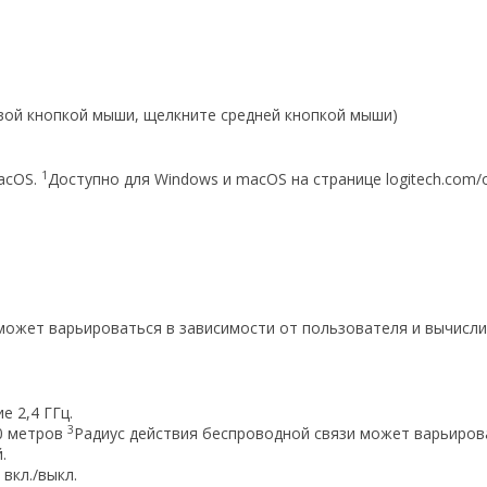
авой кнопкой мыши, щелкните средней кнопкой мыши)
1
acOS.
Доступно для Windows и macOS на странице logitech.com/o
может варьироваться в зависимости от пользователя и вычисл
е 2,4 ГГц.
3
0 метров
Радиус действия беспроводной связи может варьирова
.
вкл./выкл.