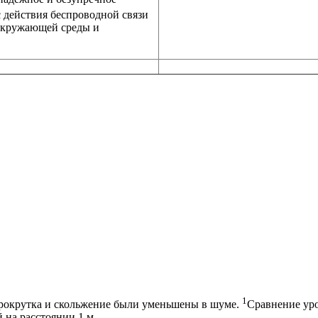
 действия беспроводной связи
 окружающей среды и
1
рокрутка и скольжение были уменьшены в шуме.
Сравнение уро
 на расстоянии 1 м.