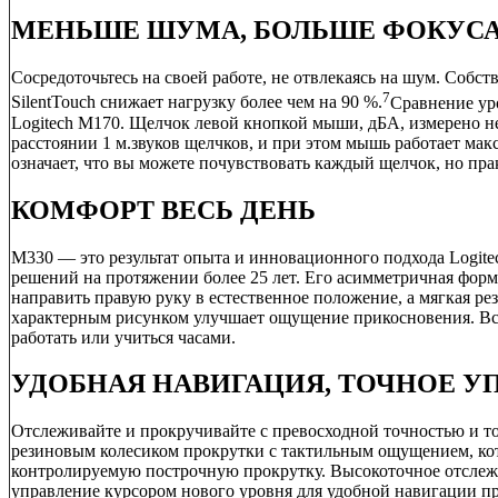
МЕНЬШЕ ШУМА, БОЛЬШЕ ФОКУС
Сосредоточьтесь на своей работе, не отвлекаясь на шум. Собст
7
SilentTouch снижает нагрузку более чем на 90 %.
Сравнение уро
Logitech M170. Щелчок левой кнопкой мыши, дБА, измерено н
расстоянии 1 м.
звуков щелчков, и при этом мышь работает ма
означает, что вы можете почувствовать каждый щелчок, но пра
КОМФОРТ ВЕСЬ ДЕНЬ
M330 — это результат опыта и инновационного подхода Logite
решений на протяжении более 25 лет. Его асимметричная форм
направить правую руку в естественное положение, а мягкая ре
характерным рисунком улучшает ощущение прикосновения. Вс
работать или учиться часами.
УДОБНАЯ НАВИГАЦИЯ, ТОЧНОЕ У
Отслеживайте и прокручивайте с превосходной точностью и т
резиновым колесиком прокрутки с тактильным ощущением, ко
контролируемую построчную прокрутку. Высокоточное отслежи
управление курсором нового уровня для удобной навигации п