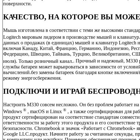
поверхности.
КАЧЕСТВО, НА КОТОРОЕ ВЫ МОЖЕ
Мышь изготовлена ​​в соответствии с теми же высокими станда
Logitech мировым лидером в производстве мышей и клавиатур
данных о продажах (в единицах) мышей и клавиатур Logitech
включая Канаду, Китай, Францию, Германию, Индонезию, Рес
Федерацию, Швецию, Тайвань, Турцию, Великобританию, США (
июля). Только розничный канал.
. Прочный и надежный, M330 р
службы батареи может варьироваться в зависимости от услови
вычислений.
без замены батареек благодаря кнопке включения
режиму энергосбережения.
ПОДКЛЮЧИ И ИГРАЙ БЕСПРОВОД
Настроить M330 совсем несложно. Он без проблем работает н
®
®
Windows
, macOS и Linux
, а также сертифицирован для ра
продукт сертифицирован на соответствие стандартам совместим
ответственности за работу этого продукта и его соответствие 
безопасности. Chromebook и значок «Работает с Chromebook» 
Google LLC.
продукт. Начните работу за считанные секунды,
к компьютеру или ноутбуку. Приемник обеспечивает прочное, 