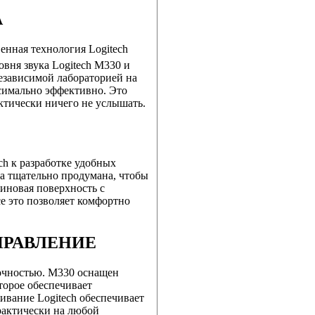
А
венная технология Logitech
вня звука Logitech M330 и
езависимой лабораторией на
ксимально эффективно. Это
ктически ничего не услышать.
ch к разработке удобных
а тщательно продумана, чтобы
зиновая поверхность с
е это позволяет комфортно
ПРАВЛЕНИЕ
очностью. M330 оснащен
торое обеспечивает
вание Logitech обеспечивает
рактически на любой