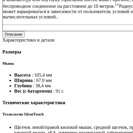
11
беспроводное соединение на расстоянии до 10 метров.
Радиус
может варьироваться в зависимости от пользователя, условий
вычислительных условий.
.
Описание
Характеристики и детали
Размеры
Мышь
Высота
: 105,4 мм
Ширина
: 67,9 мм
Глубина
: 38,4 мм
Вес (с батареями)
: 91 г.
Технические характеристики
Технология SilentTouch
Щелчок левой/правой кнопкой мыши, средний щелчок, п
кнопкой мыши, дБА, измерено независимой лабораторией