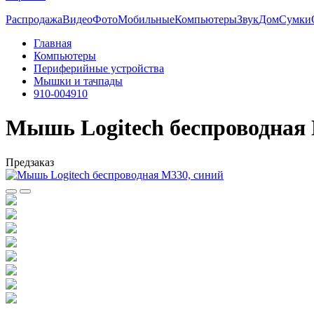
Распродажа
Видео
Фото
Мобильные
Компьютеры
Звук
Дом
Сумки
Главная
Компьютеры
Периферийные устройства
Мышки и тачпады
910-004910
Мышь Logitech беспроводная 
Предзаказ