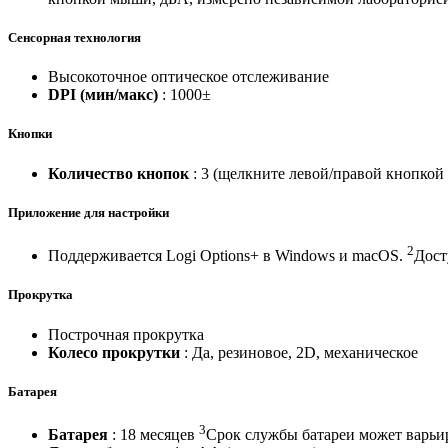
Сенсорная технология
Высокоточное оптическое отслеживание
DPI (мин/макс)
: 1000±
Кнопки
Количество кнопок
: 3 (щелкните левой/правой кнопко
Приложение для настройки
2
Поддерживается Logi Options+ в Windows и macOS.
Дост
Прокрутка
Построчная прокрутка
Колесо прокрутки
: Да, резиновое, 2D, механическое
Батарея
3
Батарея
: 18 месяцев
Срок службы батареи может варьир