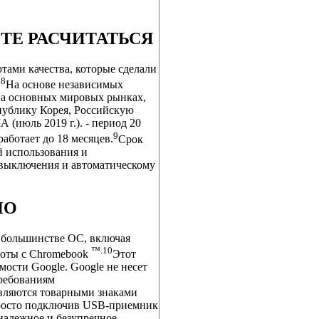
ТЕ РАСЧИТАТЬСЯ
ртами качества, которые сделали
8
.
На основе независимых
 на основных мировых рынках,
публику Корея, Российскую
июль 2019 г.). - период 20
9
аботает до 18 месяцев.
Срок
й использования и
/выключения и автоматическому
НО
а большинстве ОС, включая
™.
10
боты с Chromebook
Этот
ости Google. Google не несет
требованиям
являются товарными знаками
 просто подключив USB-приемник
надежное и безупречное