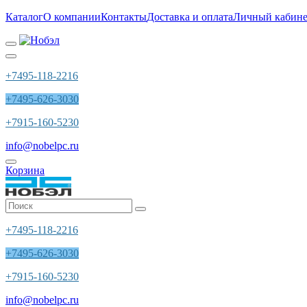
Каталог
О компании
Контакты
Доставка и оплата
Личный кабине
+7495-118-2216
+7495-626-3030
+7915-160-5230
info@nobelpc.ru
Корзина
+7495-118-2216
+7495-626-3030
+7915-160-5230
info@nobelpc.ru