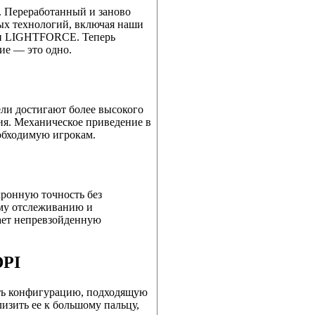
. Переработанный и заново
ых технологий, включая наши
ли LIGHTFORCE. Теперь
ие — это одно.
ли достигают более высокого
ия. Механическое приведение в
еобходимую игрокам.
ронную точность без
ому отслеживанию и
ает непревзойденную
PI
ать конфигурацию, подходящую
лизить ее к большому пальцу,