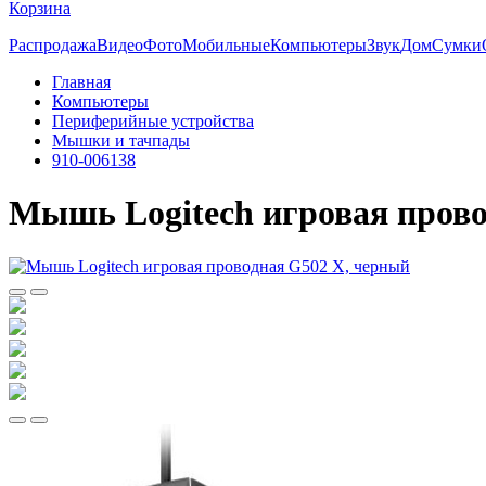
Корзина
Распродажа
Видео
Фото
Мобильные
Компьютеры
Звук
Дом
Сумки
Главная
Компьютеры
Периферийные устройства
Мышки и тачпады
910-006138
Мышь Logitech игровая прово