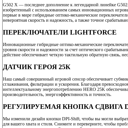
G502 X — последнее дополнение к легендарной линейке G502
изобретенный с использованием самых инновационных игров
первые в мире гибридные оптико-механические переключате
невероятная скорость и надежность, а также точное срабатыван
ПЕРЕКЛЮЧАТЕЛИ LIGHTFORCE
Инновационные гибридные оптико-механические переключате
уровня скорости и надежности за счет оптического срабатыван
действие обеспечивает четкую тактильную обратную связь, н
ДАТЧИК ГЕРОЯ 25К
Наш самый совершенный игровой сенсор обеспечивает субмик
сглаживания, фильтрации и ускорения. Благодаря превосходн
интеллектуальному энергопотреблению HERO 25K обеспечив
производительность, энергоэффективность и точность.
РЕГУЛИРУЕМАЯ КНОПКА СДВИГА D
Мы изменили дизайн кнопки DPI-Shift, чтобы вы могли выбр
для вашего хвата и стиля. Снимите и переверните, чтобы приб