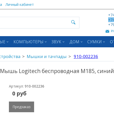
а
Личный кабинет
+74
+74
+79
in
ЫЕ
КОМПЬЮТЕРЫ
ЗВУК
ДОМ
СУМКИ
О
стройства
Мышки и тачпады
910-002236
Мышь Logitech беспроводная M185, синий
Артикул:
910-002236
0 руб
Предзаказ