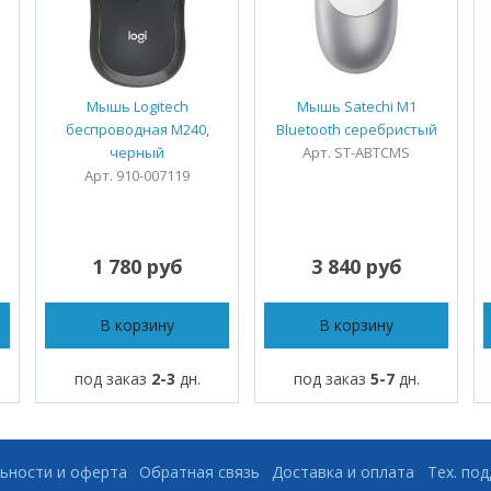
Мышь Logitech
Мышь Satechi M1
беспроводная M240,
Bluetooth серебристый
черный
Арт. ST-ABTCMS
Арт. 910-007119
1 780 руб
3 840 руб
В корзину
В корзину
под заказ
2-3
дн.
под заказ
5-7
дн.
ьности и оферта
Обратная связь
Доставка и оплата
Тех. по