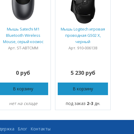
Мышь Satechi M1
Мышь Logitech игровая
Мы
Bluetooth Wireless
проводная G502 X,
бесп
Mouse, серый космос
черный
Signat
Арт. ST-ABTCMM
Арт. 910-006138
Ар
0 руб
5 230 руб
3
В корзину
В корзину
нет на складе
под заказ
2-3
дн.
под
ддержка
Блог
Контакты