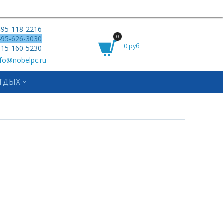
95-118-2216
0
95-626-3030
0 руб
15-160-5230
fo@nobelpc.ru
ТДЫХ