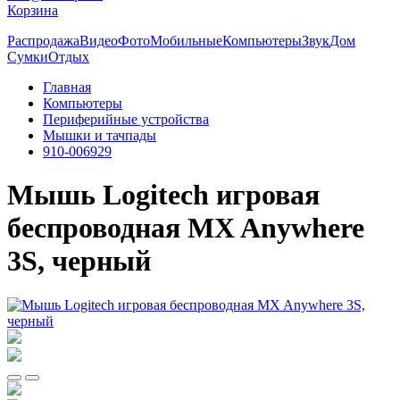
Корзина
Распродажа
Видео
Фото
Мобильные
Компьютеры
Звук
Дом
Сумки
Отдых
Главная
Компьютеры
Периферийные устройства
Мышки и тачпады
910-006929
Мышь Logitech игровая
беспроводная MX Anywhere
3S, черный