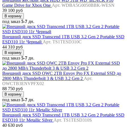
Внешний жесткий диск HDD WD 5TB WD_BLACK P10
Game Drive for Xbox One
Арт. WDBA5G0050BBK-WESN
39 100 руб
В корзину
под заказ
5-7
дн.
Внешний диск SSD Transcend 1TB USB 3.2 Gen 2 Portable SSD
ESD310 11г Черный
Арт. TS1TESD310C
44 310 руб
В корзину
под заказ
5-7
дн.
Внешний диск SSD OWC 2TB Envoy Pro FX External SSD до
2800 MB/s Thunderbolt 3 & USB 3.2 Gen 2
Арт.
OWCTB3ENVPFX02
88 750 руб
В корзину
под заказ
5-7
дн.
Внешний диск SSD Transcend 1TB USB 3.2 Gen 2 Portable SSD
ESD310 11г Metallic Silver
Арт. TS1TESD310S
40 630 руб