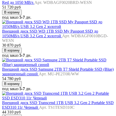
Red до 1050 MB/s
Арт. WDBAGF0020BRD-WESN
51 720 руб
В корзину
под заказ
5-7
дн.
Внешний диск SSD WD 1TB SSD My Passport SSD до
1050MB/s USB 3.2 Gen 2 золотой
Арт. WDBAGF0010BGD-
WESN
30 870 руб
В корзину
под заказ
5-7
дн.
Внешний диск SSD Samsung 2TB T7 Shield Portable SSD (Blue)
защищенный синий
Арт. MU-PE2T0R/WW
54 780 руб
В корзину
под заказ
5-7
дн.
Внешний диск SSD Transcend 1TB USB 3.2 Gen 2 Portable SSD
ESD310 11г Черный
Арт. TS1TESD310C
44 310 руб