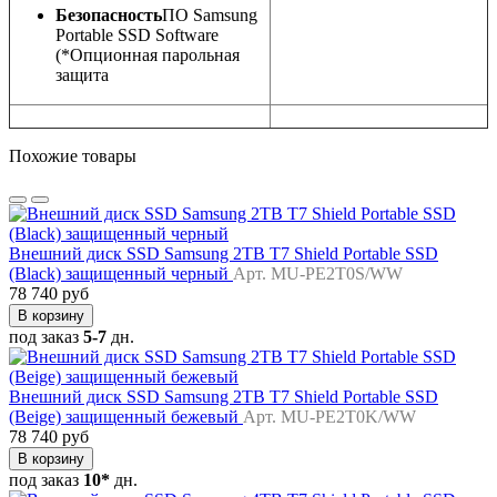
Безопасность
ПО Samsung
Portable SSD Software
(*Опционная парольная
защита
Похожие товары
Внешний диск SSD Samsung 2TB T7 Shield Portable SSD
(Black) защищенный черный
Арт. MU-PE2T0S/WW
78 740 руб
В корзину
под заказ
5-7
дн.
Внешний диск SSD Samsung 2TB T7 Shield Portable SSD
(Beige) защищенный бежевый
Арт. MU-PE2T0K/WW
78 740 руб
В корзину
под заказ
10*
дн.