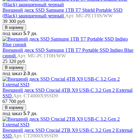
Внешний диск SSD Samsung 1TB T7 Shield Portable SSD
(Black) защищенный черный
Арт. MU-PE1T0S/WW
39 300 руб
В корзину
под заказ
5-7
дн.
Внешний диск SSD Samsung 1TB T7 Portable SSD Indigo Blue
синий
Арт. MU-PC1T0H/WW
25 320 руб
В корзину
под заказ
2-3
дн.
Внешний диск SSD Crucial 4TB X9 USB-C 3.2 Gen 2 External
SSD
Арт. CT4000X9SSD9
67 700 руб
В корзину
под заказ
5-7
дн.
Внешний диск SSD Crucial 2TB X9 USB-C 3.2 Gen 2 External
SSD
Арт. CT2000X9SSD9