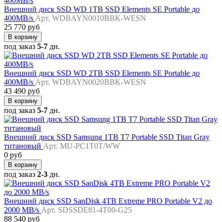
Внешний диск SSD WD 1TB SSD Elements SE Portable до
400MB/s
Арт. WDBAYN0010BBK-WESN
25 770 руб
В корзину
под заказ
5-7
дн.
Внешний диск SSD WD 2TB SSD Elements SE Portable до
400MB/s
Арт. WDBAYN0020BBK-WESN
43 490 руб
В корзину
под заказ
5-7
дн.
Внешний диск SSD Samsung 1TB T7 Portable SSD Titan Gray
титановый
Арт. MU-PC1T0T/WW
0 руб
В корзину
под заказ
2-3
дн.
Внешний диск SSD SanDisk 4TB Extreme PRO Portable V2 до
2000 MB/s
Арт. SDSSDE81-4T00-G25
88 540 руб