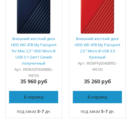
Внешний жесткий диск
Внешний жесткий диск
HDD WD 4TB My Passport
HDD WD 4TB My Passport
for Mac 2,5" HDD Micro-B
2,5" Micro-B USB 3.0
USB 3.1 Gen1 Синий
Красный
полуночный
Арт. WDBPKJ0040BRD-
Арт. WDBA2F0040BBL-
WESN
WESN
35 960 руб
35 260 руб
В корзину
В корзину
под заказ
5-7
дн.
под заказ
5-7
дн.