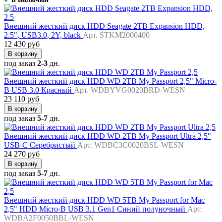
Внешний жесткий диск HDD Seagate 2TB Expansion HDD,
2.5", USB3.0, 2Y, black
Арт. STKM2000400
12 430 руб
В корзину
под заказ
2-3
дн.
Внешний жесткий диск HDD WD 2TB My Passport 2,5" Micro-
B USB 3.0 Красный
Арт. WDBYVG0020BRD-WESN
23 110 руб
В корзину
под заказ
5-7
дн.
Внешний жесткий диск HDD WD 2TB My Passport Ultra 2,5"
USB-C Серебристый
Арт. WDBC3C0020BSL-WESN
24 270 руб
В корзину
под заказ
5-7
дн.
Внешний жесткий диск HDD WD 5TB My Passport for Mac
2,5" HDD Micro-B USB 3.1 Gen1 Синий полуночный
Арт.
WDBA2F0050BBL-WESN