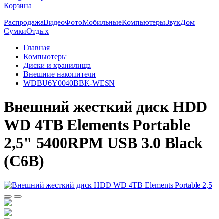
Корзина
Распродажа
Видео
Фото
Мобильные
Компьютеры
Звук
Дом
Сумки
Отдых
Главная
Компьютеры
Диски и хранилища
Внешние накопители
WDBU6Y0040BBK-WESN
Внешний жесткий диск HDD
WD 4TB Elements Portable
2,5" 5400RPM USB 3.0 Black
(C6B)