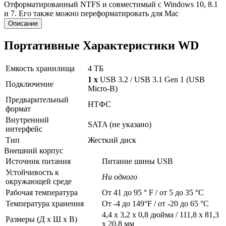
Отформатированный NTFS и совместимый с Windows 10, 8.1
и 7. Его также можно переформатировать для Mac
Описание
Портативные Характеристики WD
Емкость хранилища
4 ТБ
1 x
USB 3.2 / USB 3.1 Gen 1 (USB
Подключение
Micro-B)
Предварительный
НТФС
формат
Внутренний
SATA (не указано)
интерфейс
Тип
Жесткий диск
Внешний корпус
Источник питания
Питание шины USB
Устойчивость к
Ни одного
окружающей среде
Рабочая температура
От 41 до 95 ° F / от 5 до 35 °C
Температура хранения
От -4 до 149°F / от -20 до 65 °C
4,4 x 3,2 x 0,8 дюйма / 111,8 x 81,3
Размеры (Д x Ш x В)
x 20,8 мм