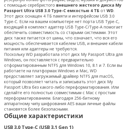
с помощью серебристого
внешнего жесткого диска My
Passport Ultra USB 3.0 Type-C емкостью 4 ТБ
от
WD
.
Этот диск оснащен 4 ТБ памяти и интерфейсом USB 3.0
Type-C. Если на вашем компьютере нет порта USB Type-C,
входящий в комплект адаптер USB Type-C/Type-A помогает
обеспечить совместимость со старыми системами. Этот
диск также питается от шины, что означает, что вся его
мощность обеспечивается кабелем USB, и внешние кабели
питания или адаптеры не требуются.
Поскольку WD разработала этот диск My Passport Ultra для
Windows, он поставляется с предварительно
отформатированным NTFS для Windows 10, 8.1 и 7. Если вы
работаете на платформах Windows и Mac, WD
предоставляет загружаемый драйвер NTFS для macOS,
который позволяет читать и записывать этот диск My
Passport Ultra без какого-либо переформатирования. Или
сделайте его полностью совместимым с Mac с простым
переформатированием. Благодаря 256-битному
аппаратному чипу шифрования AES ваши личные файлы
становятся более безопасными.
Общие характеристики
USB 3.0 Type-C (USB 3.1 Gen 1)