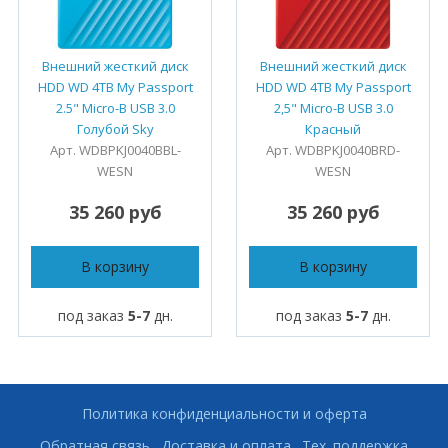
Внешний жесткий диск
Внешний жесткий диск
HDD WD 4TB My Passport
HDD WD 4TB My Passport
2.5" Micro-B USB 3.0
2,5" Micro-B USB 3.0
Голубой Sky
Красный
Арт. WDBPKJ0040BBL-
Арт. WDBPKJ0040BRD-
WESN
WESN
35 260 руб
35 260 руб
В корзину
В корзину
под заказ
5-7
дн.
под заказ
5-7
дн.
Политика конфиденциальности и оферта
Обратная связь
Доставка и оплата
Тех. поддержка