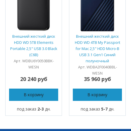
Внешний жесткий диск
Внешний жесткий диск
HDD WD 5TB Elements
HDD WD 4TB My Passport
Portable 2,5" USB 3.0 Black
for Mac 2,5" HDD Micro-B
(C6B)
USB 3.1 Gen1 Синий
Арт. WDBU6Y0050BBK-
полуночный
WESN
Арт. WDBA2F0040BBL-
WESN
20 240 руб
35 960 руб
В корзину
В корзину
под заказ
2-3
дн.
под заказ
5-7
дн.