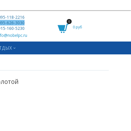
95-118-2216
0
95-626-3030
0 руб
15-160-5230
fo@nobelpc.ru
ТДЫХ
олотой