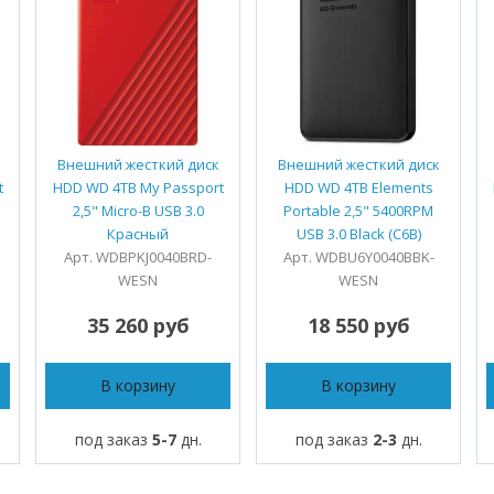
Внешний жесткий диск
Внешний жесткий диск
t
HDD WD 4TB My Passport
HDD WD 4TB Elements
2,5" Micro-B USB 3.0
Portable 2,5" 5400RPM
Красный
USB 3.0 Black (C6B)
Арт. WDBPKJ0040BRD-
Арт. WDBU6Y0040BBK-
WESN
WESN
35 260 руб
18 550 руб
В корзину
В корзину
под заказ
5-7
дн.
под заказ
2-3
дн.