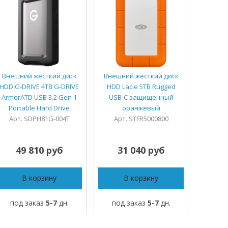
Внешний жесткий диск
Внешний жесткий диск
Внешни
HDD G-DRIVE 4TB G-DRIVE
HDD Lacie 5TB Rugged
HDD G-D
ArmorATD USB 3.2 Gen 1
USB-C защищенный
ArmorA
Portable Hard Drive
оранжевый
Port
Арт. SDPH81G-004T
Арт. STFR5000800
Арт.
49 810 руб
31 040 руб
4
В корзину
В корзину
под заказ
5-7
дн.
под заказ
5-7
дн.