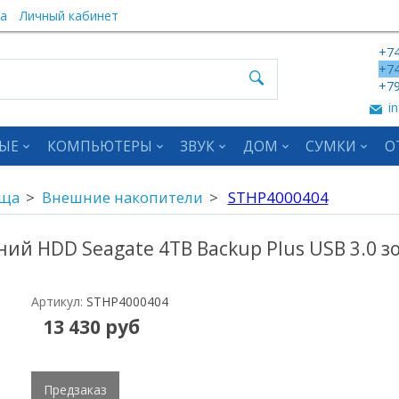
а
Личный кабинет
+74
+74
+79
in
ЫЕ
КОМПЬЮТЕРЫ
ЗВУК
ДОМ
СУМКИ
О
ища
Внешние накопители
STHP4000404
ий HDD Seagate 4TB Backup Plus USB 3.0 з
Артикул:
STHP4000404
13 430 руб
Предзаказ