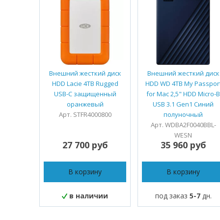
Внешний жесткий диск
Внешний жесткий диск
HDD Lacie 4TB Rugged
HDD WD 4TB My Passpor
USB-C защищенный
for Mac 2,5" HDD Micro-B
оранжевый
USB 3.1 Gen1 Синий
Арт. STFR4000800
полуночный
Арт. WDBA2F0040BBL-
WESN
27 700 руб
35 960 руб
В корзину
В корзину
в наличии
под заказ
5-7
дн.