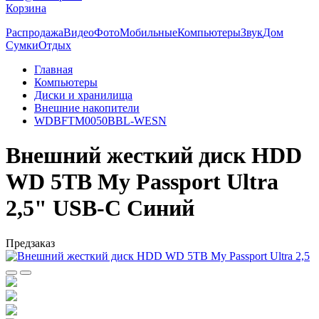
Корзина
Распродажа
Видео
Фото
Мобильные
Компьютеры
Звук
Дом
Сумки
Отдых
Главная
Компьютеры
Диски и хранилища
Внешние накопители
WDBFTM0050BBL-WESN
Внешний жесткий диск HDD
WD 5TB My Passport Ultra
2,5" USB-C Синий
Предзаказ