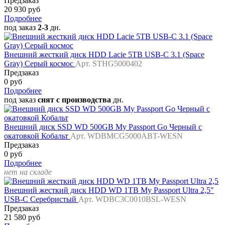
Предзаказ
20 930 руб
Подробнее
под заказ
2-3
дн.
Внешний жесткий диск HDD Lacie 5TB USB-C 3.1 (Space
Gray) Серый космос
Арт. STHG5000402
Предзаказ
0 руб
Подробнее
под заказ
снят с производства
дн.
Внешний диск SSD WD 500GB My Passport Go Черный с
окатовкой Кобальт
Арт. WDBMCG5000ABT-WESN
Предзаказ
0 руб
Подробнее
нет на складе
Внешний жесткий диск HDD WD 1TB My Passport Ultra 2,5"
USB-C Серебристый
Арт. WDBC3C0010BSL-WESN
Предзаказ
21 580 руб