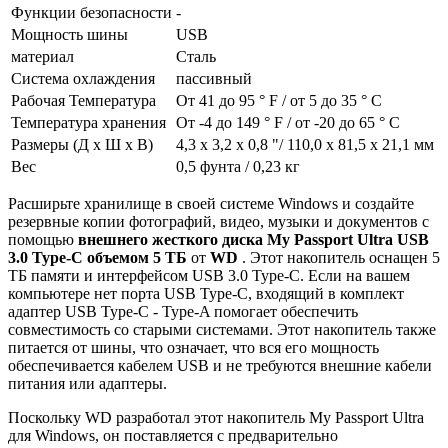
Функции безопасности
-
Мощность шины
USB
материал
Сталь
Система охлаждения
пассивный
Рабочая Температура
От 41 до 95 ° F / от 5 до 35 ° C
Температура хранения
От -4 до 149 ° F / от -20 до 65 ° C
Размеры (Д х Ш х В)
4,3 х 3,2 х 0,8 "/ 110,0 х 81,5 х 21,1 мм
Вес
0,5 фунта / 0,23 кг
Расширьте хранилище в своей системе Windows и создайте
резервные копии фотографий, видео, музыки и документов с
помощью
внешнего жесткого диска My Passport Ultra USB
3.0 Type-C объемом 5 ТБ
от
WD
. Этот накопитель оснащен 5
ТБ памяти и интерфейсом USB 3.0 Type-C. Если на вашем
компьютере нет порта USB Type-C, входящий в комплект
адаптер USB Type-C - Type-A помогает обеспечить
совместимость со старыми системами. Этот накопитель также
питается от шины, что означает, что вся его мощность
обеспечивается кабелем USB и не требуются внешние кабели
питания или адаптеры.
Поскольку WD разработал этот накопитель My Passport Ultra
для Windows, он поставляется с предварительно