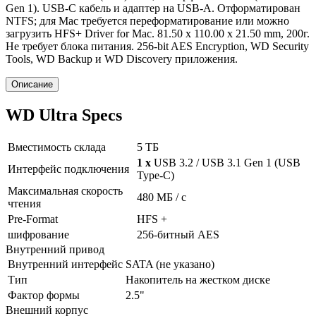
Gen 1). USB-C кабель и адаптер на USB-A. Отформатирован
NTFS; для Mac требуется переформатирование или можно
загрузить HFS+ Driver for Mac. 81.50 x 110.00 x 21.50 mm, 200г.
Не требует блока питания. 256-bit AES Encryption, WD Security
Tools, WD Backup и WD Discovery приложения.
Описание
WD Ultra
Specs
Вместимость склада
5 ТБ
1 х
USB 3.2 / USB 3.1 Gen 1 (USB
Интерфейс подключения
Type-C)
Максимальная скорость
480 МБ / с
чтения
Pre-Format
HFS +
шифрование
256-битный AES
Внутренний привод
Внутренний интерфейс
SATA (не указано)
Тип
Накопитель на жестком диске
Фактор формы
2.5"
Внешний корпус