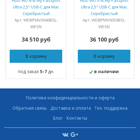
HDD WD 4TB My Passport
HDD WD 5TB My Passport
Ultra 2,5" USB-C для Mac
Ultra 2,5" USB-C для Mac
Серебристый
Серебристый
Арт. WDBPMV0040BSL-
Арт. WDBPMV0050BSL-
WESN
WESN
34 510 руб
36 100 руб
В корзину
В корзину
под заказ
5-7
дн.
в наличии
Политика конфиденциальности и оферта
Обратная связь
Доставка и оплата
Тех. поддержка
Блог
Контакты