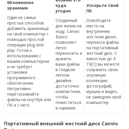
Мгновенное
куда
Ускорьте Свой
хранение
угодно
ПК
Один из самых
Созданный
Освободите
простых способов
для жизни на
место на
добавить хранилище
ходу, Canvio
внутреннем
на свой компьютер с
Basics
жестком диске,
помощью простой
позволяет
перенося файлы
операции plug-and-
легко
на портативный
play. Готов к
переносить и
жесткий диск. С
использованию с
хранить
емкостью до 4
вашим компьютером
ваши файлы
ТБ[1] вы можете
и не требует
в гладком
сохранить свою
установки
легком
огромную
программного
дизайне,
коллекцию
обеспечения.
достаточно
фотографий,
Интуитивно
компактном,
музыки и видео,
перетаскивайте
чтобы
не замедляя свой
файлы на ноутбук или
поместиться
компьютер.
ПК и с него.
в кармане.
Портативный внешний жесткий диск Canvio