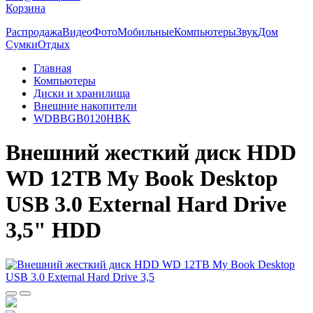
Корзина
Распродажа
Видео
Фото
Мобильные
Компьютеры
Звук
Дом
Сумки
Отдых
Главная
Компьютеры
Диски и хранилища
Внешние накопители
WDBBGB0120HBK
Внешний жесткий диск HDD
WD 12TB My Book Desktop
USB 3.0 External Hard Drive
3,5" HDD