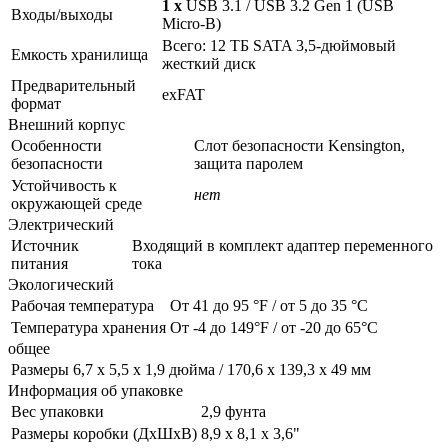
1 x
USB 3.1 / USB 3.2 Gen 1 (USB
Входы/выходы
Micro-B)
Всего: 12 ТБ SATA 3,5-дюймовый
Емкость хранилища
жесткий диск
Предварительный
exFAT
формат
Внешний корпус
Особенности
Слот безопасности Kensington,
безопасности
защита паролем
Устойчивость к
нет
окружающей среде
Электрический
Источник
Входящий в комплект адаптер переменного
питания
тока
Экологический
Рабочая температура
От 41 до 95 °F / от 5 до 35 °C
Температура хранения
От -4 до 149°F / от -20 до 65°C
общее
Размеры
6,7 x 5,5 x 1,9 дюйма / 170,6 x 139,3 x 49 мм
Информация об упаковке
Вес упаковки
2,9 фунта
Размеры коробки (ДxШxВ)
8,9 x 8,1 x 3,6"