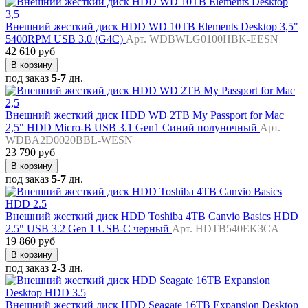
Внешний жесткий диск HDD WD 10TB Elements Desktop 3,5"
5400RPM USB 3.0 (G4C)
Арт. WDBWLG0100HBK-EESN
42 610 руб
В корзину
под заказ
5-7
дн.
Внешний жесткий диск HDD WD 2TB My Passport for Mac
2,5" HDD Micro-B USB 3.1 Gen1 Синий полуночный
Арт.
WDBA2D0020BBL-WESN
23 790 руб
В корзину
под заказ
5-7
дн.
Внешний жесткий диск HDD Toshiba 4TB Canvio Basics HDD
2.5" USB 3.2 Gen 1 USB-C черный
Арт. HDTB540EK3CA
19 860 руб
В корзину
под заказ
2-3
дн.
Внешний жесткий диск HDD Seagate 16TB Expansion Desktop