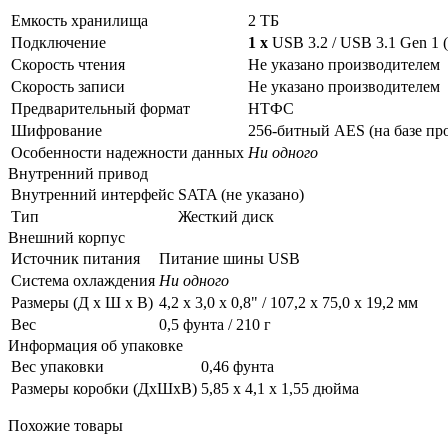
Емкость хранилища
2 ТБ
Подключение
1 x
USB 3.2 / USB 3.1 Gen 1 
Скорость чтения
Не указано производителем
Скорость записи
Не указано производителем
Предварительный формат
НТФС
Шифрование
256-битный AES (на базе пр
Особенности надежности данных
Ни одного
Внутренний привод
Внутренний интерфейс
SATA (не указано)
Тип
Жесткий диск
Внешний корпус
Источник питания
Питание шины USB
Система охлаждения
Ни одного
Размеры (Д x Ш x В)
4,2 x 3,0 x 0,8" / 107,2 x 75,0 x 19,2 мм
Вес
0,5 фунта / 210 г
Информация об упаковке
Вес упаковки
0,46 фунта
Размеры коробки (ДxШxВ)
5,85 x 4,1 x 1,55 дюйма
Похожие товары