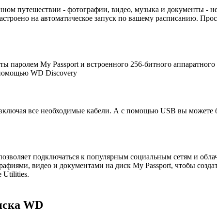
енном путешествии - фотографии, видео, музыка и документы - н
троено на автоматическое запуск по вашему расписанию. Прост
 паролем My Passport и встроенного 256-битного аппаратного
 помощью WD Discovery
 включая все необходимые кабели. А с помощью USB вы можете б
озволяет подключаться к популярным социальным сетям и облач
рафиями, видео и документами на диск My Passport, чтобы соз
tilities.
иска WD