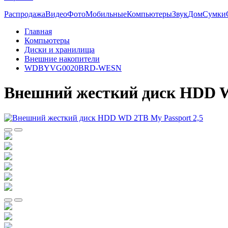
Распродажа
Видео
Фото
Мобильные
Компьютеры
Звук
Дом
Сумки
Главная
Компьютеры
Диски и хранилища
Внешние накопители
WDBYVG0020BRD-WESN
Внешний жесткий диск HDD WD