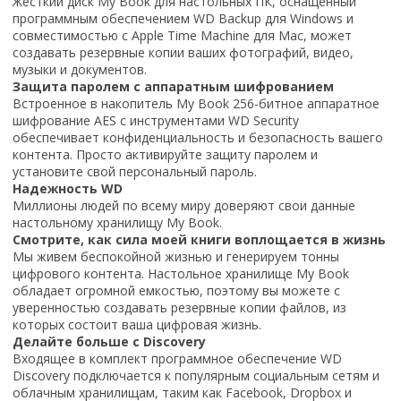
Жесткий диск My Book для настольных ПК, оснащенный
программным обеспечением WD Backup для Windows и
совместимостью с Apple Time Machine для Mac, может
создавать резервные копии ваших фотографий, видео,
музыки и документов.
Защита паролем с аппаратным шифрованием
Встроенное в накопитель My Book 256-битное аппаратное
шифрование AES с инструментами WD Security
обеспечивает конфиденциальность и безопасность вашего
контента. Просто активируйте защиту паролем и
установите свой персональный пароль.
Надежность WD
Миллионы людей по всему миру доверяют свои данные
настольному хранилищу My Book.
Смотрите, как сила моей книги воплощается в жизнь
Мы живем беспокойной жизнью и генерируем тонны
цифрового контента. Настольное хранилище My Book
обладает огромной емкостью, поэтому вы можете с
уверенностью создавать резервные копии файлов, из
которых состоит ваша цифровая жизнь.
Делайте больше с Discovery
Входящее в комплект программное обеспечение WD
Discovery подключается к популярным социальным сетям и
облачным хранилищам, таким как Facebook, Dropbox и