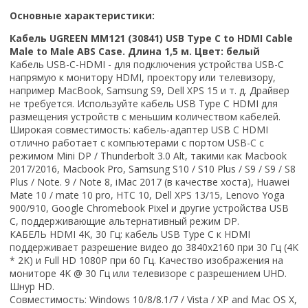
Основные характеристики:
Кабель UGREEN MM121 (30841) USB Type C to HDMI Cable
Male to Male ABS Case. Длина 1,5 м. Цвет: белый
Кабель USB-C-HDMI - для подключения устройства USB-C
напрямую к монитору HDMI, проектору или телевизору,
например MacBook, Samsung S9, Dell XPS 15 и т. д. Драйвер
не требуется. Используйте кабель USB Type C HDMI для
размещения устройств с меньшим количеством кабелей.
Широкая совместимость: кабель-адаптер USB C HDMI
отлично работает с компьютерами с портом USB-C с
режимом Mini DP / Thunderbolt 3.0 Alt, такими как Macbook
2017/2016, Macbook Pro, Samsung S10 / S10 Plus / S9 / S9 / S8
Plus / Note. 9 / Note 8, iMac 2017 (в качестве хоста), Huawei
Mate 10 / mate 10 pro, HTC 10, Dell XPS 13/15, Lenovo Yoga
900/910, Google Chromebook Pixel и другие устройства USB
C, поддерживающие альтернативный режим DP.
КАБЕЛЬ HDMI 4K, 30 Гц: кабель USB Type C к HDMI
поддерживает разрешение видео до 3840x2160 при 30 Гц (4K
* 2K) и Full HD 1080P при 60 Гц. Качество изображения на
мониторе 4K @ 30 Гц или телевизоре с разрешением UHD.
Шнур HD.
Совместимость
: Windows 10/8/8.1/7 / Vista / XP and Mac OS X,