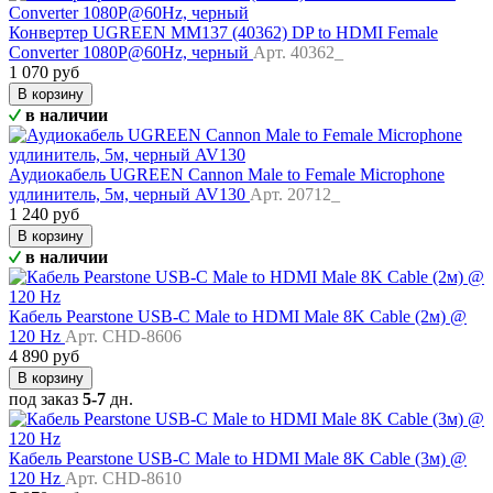
Конвертер UGREEN MM137 (40362) DP to HDMI Female
Converter 1080P@60Hz, черный
Арт. 40362_
1 070 руб
В корзину
в наличии
Аудиокабель UGREEN Cannon Male to Female Microphone
удлинитель, 5м, черный AV130
Арт. 20712_
1 240 руб
В корзину
в наличии
Кабель Pearstone USB-C Male to HDMI Male 8K Cable (2м) @
120 Hz
Арт. CHD-8606
4 890 руб
В корзину
под заказ
5-7
дн.
Кабель Pearstone USB-C Male to HDMI Male 8K Cable (3м) @
120 Hz
Арт. CHD-8610