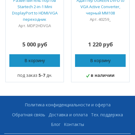
Разветвитель портов
Адаптер UGREEN DVI-D to
Startech 2-in-1 Mini
VGA Active Converter,
DisplayPort to HDMI/VGA
черный MM108
переходник
Арт. 40259_
Арт. MDP2HDVGA
5 000 руб
1 220 руб
В корзину
В корзину
под заказ
5-7
дн.
в наличии
Политика конфиденциальности и оферта
Обратная связь
Доставка и оплата
Тех. поддержка
Блог
Контакты