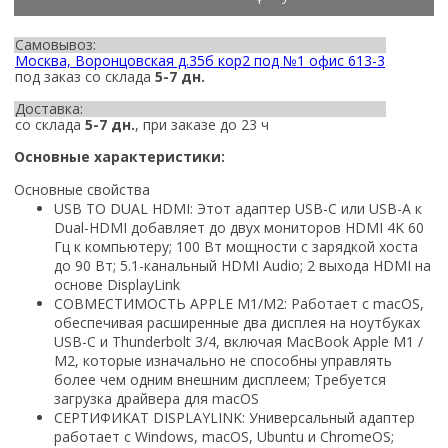
Самовывоз:
Москва, Воронцовская д.35б кор2 под №1 офис 613-3
под заказ со склада
5-7 дн.
Доставка:
со склада
5-7 дн.
, при заказе до 23 ч
Основные характеристики:
Основные свойства
USB TO DUAL HDMI: Этот адаптер USB-C или USB-A к
Dual-HDMI добавляет до двух мониторов HDMI 4K 60
Гц к компьютеру; 100 Вт мощности с зарядкой хоста
до 90 Вт; 5.1-канальный HDMI Audio; 2 выхода HDMI на
основе DisplayLink
СОВМЕСТИМОСТЬ APPLE M1/M2: Работает с macOS,
обеспечивая расширенные два дисплея на ноутбуках
USB-C и Thunderbolt 3/4, включая MacBook Apple M1 /
M2, которые изначально не способны управлять
более чем одним внешним дисплеем; Требуется
загрузка драйвера для macOS
СЕРТИФИКАТ DISPLAYLINK: Универсальный адаптер
работает с Windows, macOS, Ubuntu и ChromeOS;