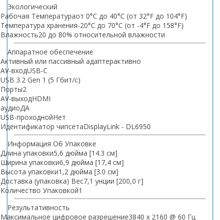
Экологический
Рабочая Температура
от 0°C до 40°C (от 32°F до 104°F)
Температура хранения
-20°C до 70°C (от -4°F до 158°F)
Влажность
20 до 80% относительной влажности
Аппаратное обеспечение
Активный или пассивный адаптер
активно
AV-вход
USB-C
USB 3.2 Gen 1 (5 Гбит/с)
Порты
2
AV-выход
HDMI
аудио
ДА
USB-проходной
Нет
Идентификатор чипсета
DisplayLink - DL6950
Информация Об Упаковке
Длина упаковки
5,6 дюйма [14.3 см]
Ширина упаковки
6,9 дюйма [17,4 см]
Высота упаковки
1,2 дюйма [3.0 см]
Доставка (упаковка) Вес
7,1 унции [200,0 г]
Количество Упаковкой
1
Результативность
Максимальное цифровое разрешение
3840 x 2160 @ 60 Гц