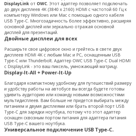
DisplayLink
от
OWC
. Этот адаптер позволяет подключать
до двух дисплеев 4K (3840 x 2160) HDMI с частотой 60 Гц к
компьютеру Windows или Mac с помощью одного кабеля
USB Type-C. Многозадачность более эффективно, расширяя
основной дисплей или зеркально отражая основной
дисплей для презентаций.
Двойные дисплеи для всех
Расширьте свое цифровое окно и грейтесь в свете двух
дисплеев HDMI 4K с любым Mac и PC, оснащенным USB
Type-C или Thunderbolt. Адаптер OWC USB Type-C Dual HDMI
с DisplayLink - это ваш пиксель, умножающий матрицу.
Display-It-All + Power-It-Up
Благодаря компактному удобному для путешествий размеру
и удобству работы на автобусе вы всегда будете готовы
удивить аудиторию или команду новыми возможностями
мультидисплеев. Вам больше не придется выбирать между
питанием и двумя дисплеями или брать второй порт USB
Type-C для зарядки ноутбука, потому что этот адаптер
оснащен сквозным портом питания для адаптера питания
USB Type-C вашего ноутбука.
Универсальное подключение USB Type-C.