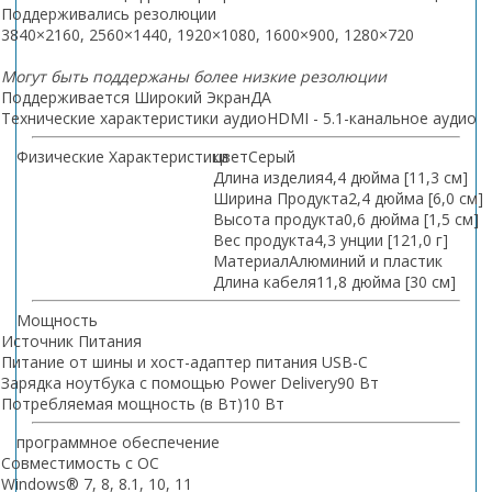
Поддерживались резолюции
3840×2160, 2560×1440, 1920×1080, 1600×900, 1280×720
Могут быть поддержаны более низкие резолюции
Поддерживается Широкий Экран
ДА
Технические характеристики аудио
HDMI - 5.1-канальное аудио
Физические Характеристики
цвет
Серый
Длина изделия
4,4 дюйма [11,3 см]
Ширина Продукта
2,4 дюйма [6,0 см]
Высота продукта
0,6 дюйма [1,5 см]
Вес продукта
4,3 унции [121,0 г]
Материал
Алюминий и пластик
Длина кабеля
11,8 дюйма [30 см]
Мощность
Источник Питания
Питание от шины и хост-адаптер питания USB-C
Зарядка ноутбука с помощью Power Delivery
90 Вт
Потребляемая мощность (в Вт)
10 Вт
программное обеспечение
Совместимость с ОС
Windows® 7, 8, 8.1, 10, 11