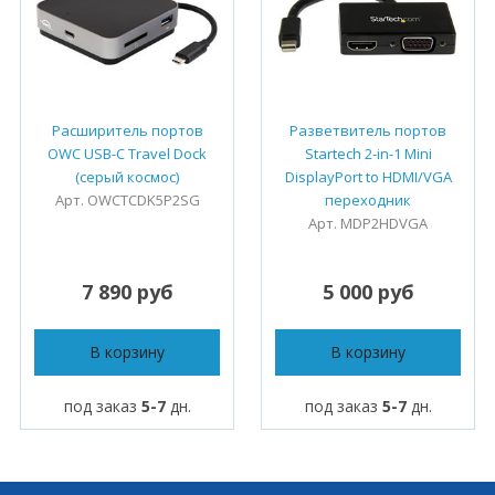
Расширитель портов
Разветвитель портов
OWC USB-C Travel Dock
Startech 2-in-1 Mini
(серый космос)
DisplayPort to HDMI/VGA
Арт. OWCTCDK5P2SG
переходник
Арт. MDP2HDVGA
7 890 руб
5 000 руб
В корзину
В корзину
под заказ
5-7
дн.
под заказ
5-7
дн.