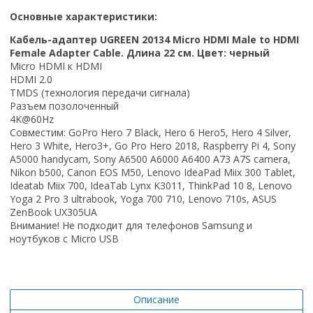
Основные характеристики:
Кабель-адаптер UGREEN 20134 Micro HDMI Male to HDMI
Female Adapter Cable. Длина 22 см. Цвет: черный
Micro HDMI
к
HDMI
HDMI 2.0
TMDS (технология передачи сигнала)
Разъем позолоченный
4K@60Hz
Совместим
: GoPro Hero 7 Black, Hero 6 Hero5, Hero 4 Silver,
Hero 3 White, Hero3+, Go Pro Hero 2018, Raspberry Pi 4, Sony
A5000 handycam, Sony A6500 A6000 A6400 A73 A7S camera,
Nikon b500, Canon EOS M50, Lenovo IdeaPad Miix 300 Tablet,
Ideatab Miix 700, IdeaTab Lynx K3011, ThinkPad 10 8, Lenovo
Yoga 2 Pro 3 ultrabook, Yoga 700 710, Lenovo 710s, ASUS
ZenBook UX305UA
Внимание! Не подходит для телефонов
Samsung
и
ноутбуков с
Micro
USB
Описание